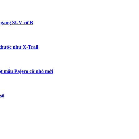
 ngang SUV cỡ B
 thước như X-Trail
t mẫu Pajero cỡ nhỏ mới
số