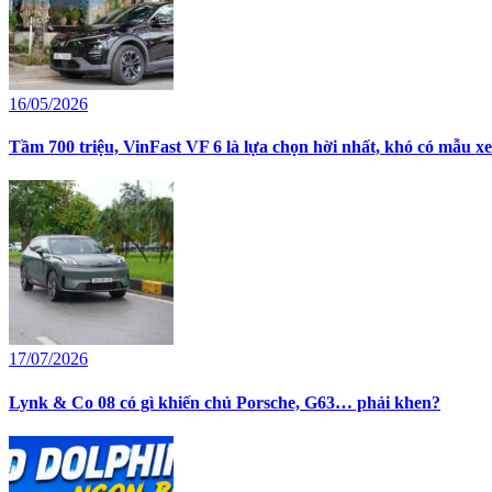
16/05/2026
Tầm 700 triệu, VinFast VF 6 là lựa chọn hời nhất, khó có mẫu 
17/07/2026
Lynk & Co 08 có gì khiến chủ Porsche, G63… phải khen?