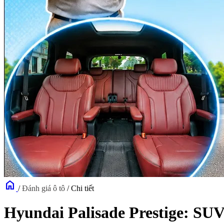
home
/
Đánh giá ô tô
/
Chi tiết
Hyundai Palisade Prestige: SUV 