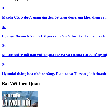
01
Mazda CX-5 được giảm giá đến 69 triệu đồng, giá khởi điểm rẻ
02
Lộ diện Nissan NX7 – SUV giá rẻ mới với thiết kế thể thao, kích
03
Mitsubishi sẽ đối đầu với Toyota RAV4 và Honda CR-V bằng mộ
04
Hyundai thăng hoa nhờ xe xăng, Elantra và Tucson gánh doanh 
Bài Viết Liên Quan