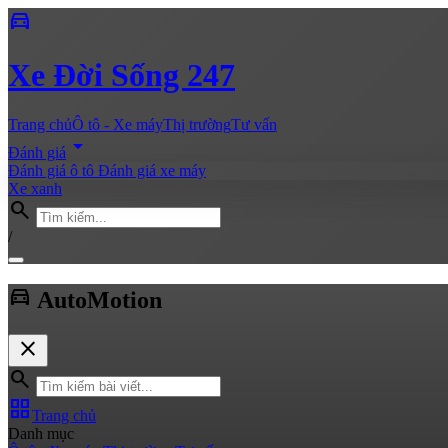
directions_car
Xe
Đời Sống 247
Trang chủ
Ô tô - Xe máy
Thị trường
Tư vấn
arrow_drop_down
Đánh giá
Đánh giá ô tô
Đánh giá xe máy
Xe xanh
search
/
directions_car
Auto
Motion
close
search
grid_view
Trang chủ
Danh mục