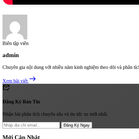
Biên tập viên
admin
Chuyên gia nội dung với nhiều năm kinh nghiệm theo dõi và phân tíc
east
Xem bài viết
mark_email_read
Đăng Ký Bản Tin
Nhận bài phân tích chuyên sâu và tin tức xe mới nhất.
Đăng Ký Ngay
Mới Cập Nhật