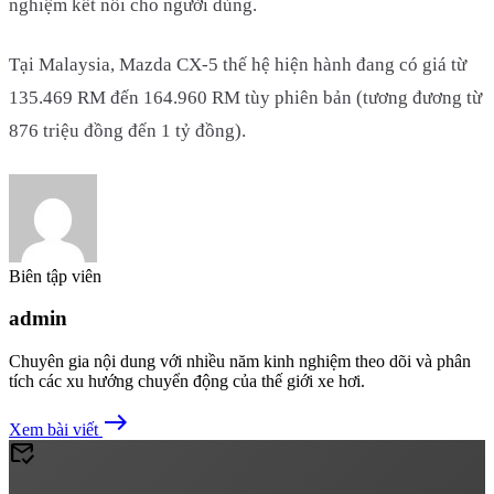
nghiệm kết nối cho người dùng.
Tại Malaysia, Mazda CX-5 thế hệ hiện hành đang có giá từ
135.469 RM đến 164.960 RM tùy phiên bản (tương đương từ
876 triệu đồng đến 1 tỷ đồng).
Biên tập viên
admin
Chuyên gia nội dung với nhiều năm kinh nghiệm theo dõi và phân
tích các xu hướng chuyển động của thế giới xe hơi.
east
Xem bài viết
mark_email_read