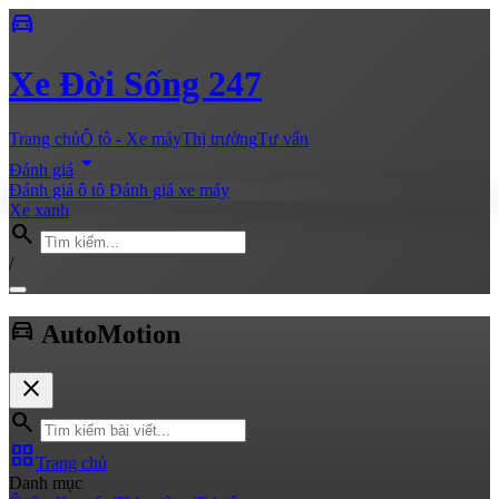
directions_car
Xe
Đời Sống 247
Trang chủ
Ô tô - Xe máy
Thị trường
Tư vấn
arrow_drop_down
Đánh giá
Đánh giá ô tô
Đánh giá xe máy
Xe xanh
search
/
directions_car
Auto
Motion
close
search
grid_view
Trang chủ
Danh mục