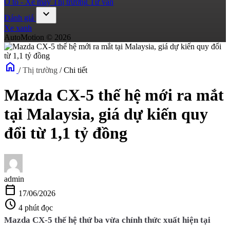
Ô tô - Xe máy
Thị trường
Tư vấn
expand_more
Đánh giá
Xe xanh
AutoMotion © 2026
home
/
Thị trường
/
Chi tiết
Mazda CX-5 thế hệ mới ra mắt
tại Malaysia, giá dự kiến quy
đổi từ 1,1 tỷ đồng
admin
calendar_today
17/06/2026
schedule
4 phút đọc
Mazda CX-5 thế hệ thứ ba vừa chính thức xuất hiện tại