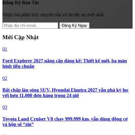
Đăng Ký Bản Tin
Nhận bài phân tích chuyên sâu và tin tức xe mới nhất.
Đăng Ký Ngay
Mới Cập Nhật
01
Ford Explorer 2027 nâng cấp đáng kể: Thiết kế mới, ba màn
hình tiêu chuẩn
02
Bất chấp làn sóng SUV, Hyundai Elantra 2027 vẫn phá kỷ lục
với hơn 11.000 đơn hàng trong 24 giờ
03
Toyota Land Cruiser V8 chạy 999.999 km, vẫn dùng động cơ
và hộp số “zin”