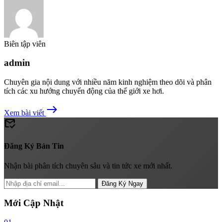
Biên tập viên
admin
Chuyên gia nội dung với nhiều năm kinh nghiệm theo dõi và phân
tích các xu hướng chuyển động của thế giới xe hơi.
east
Xem bài viết
mark_email_read
Đăng Ký Bản Tin
Nhận bài phân tích chuyên sâu và tin tức xe mới nhất.
Đăng Ký Ngay
Mới Cập Nhật