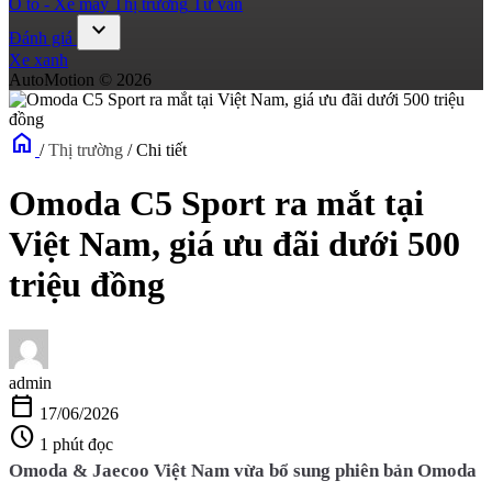
Ô tô - Xe máy
Thị trường
Tư vấn
expand_more
Đánh giá
Xe xanh
AutoMotion © 2026
home
/
Thị trường
/
Chi tiết
Omoda C5 Sport ra mắt tại
Việt Nam, giá ưu đãi dưới 500
triệu đồng
admin
calendar_today
17/06/2026
schedule
1 phút đọc
Omoda & Jaecoo Việt Nam vừa bổ sung phiên bản Omoda