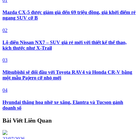
01
Mazda CX-5 được giảm giá đến 69 triệu đồng, giá khởi điểm rẻ
ngang SUV cỡ B
02
Lộ diện Nissan NX7 – SUV giá rẻ mới với thiết kế thể thao,
kích thước như X-Trail
03
Mitsubishi sẽ đối đầu với Toyota RAV4 và Honda CR-V bằng
một mẫu Pajero cỡ nhỏ mới
04
Hyundai thăng hoa nhờ xe xăng, Elantra và Tucson gánh
doanh số
Bài Viết Liên Quan
22/07/2026