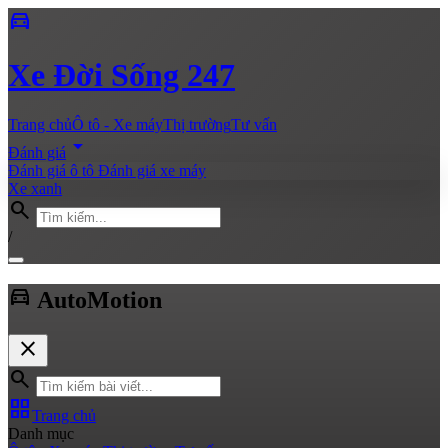
directions_car
Xe
Đời Sống 247
Trang chủ
Ô tô - Xe máy
Thị trường
Tư vấn
arrow_drop_down
Đánh giá
Đánh giá ô tô
Đánh giá xe máy
Xe xanh
search
/
directions_car
Auto
Motion
close
search
grid_view
Trang chủ
Danh mục