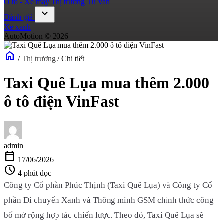
Ô tô - Xe máy
Thị trường
Tư vấn
expand_more
Đánh giá
Xe xanh
AutoMotion © 2026
home
/
Thị trường
/
Chi tiết
Taxi Quê Lụa mua thêm 2.000
ô tô điện VinFast
admin
calendar_today
17/06/2026
schedule
4 phút đọc
Công ty Cổ phần Phúc Thịnh (Taxi Quê Lụa) và Công ty Cổ
phần Di chuyển Xanh và Thông minh GSM chính thức công
bố mở rộng hợp tác chiến lược. Theo đó, Taxi Quê Lụa sẽ