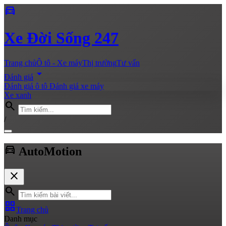
directions_car
Xe
Đời Sống 247
Trang chủ
Ô tô - Xe máy
Thị trường
Tư vấn
arrow_drop_down
Đánh giá
Đánh giá ô tô
Đánh giá xe máy
Xe xanh
search
/
directions_car
Auto
Motion
close
search
grid_view
Trang chủ
Danh mục