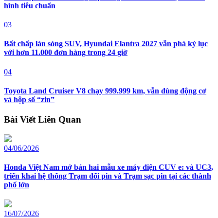
hình tiêu chuẩn
03
Bất chấp làn sóng SUV, Hyundai Elantra 2027 vẫn phá kỷ lục
với hơn 11.000 đơn hàng trong 24 giờ
04
Toyota Land Cruiser V8 chạy 999.999 km, vẫn dùng động cơ
và hộp số “zin”
Bài Viết Liên Quan
04/06/2026
Honda Việt Nam mở bán hai mẫu xe máy điện CUV e: và UC3,
triển khai hệ thống Trạm đổi pin và Trạm sạc pin tại các thành
phố lớn
16/07/2026