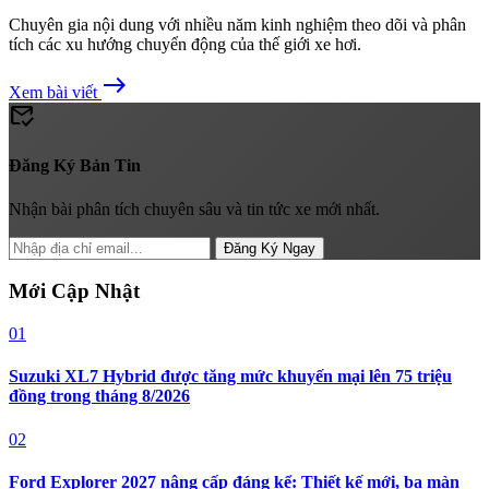
Chuyên gia nội dung với nhiều năm kinh nghiệm theo dõi và phân
tích các xu hướng chuyển động của thế giới xe hơi.
east
Xem bài viết
mark_email_read
Đăng Ký Bản Tin
Nhận bài phân tích chuyên sâu và tin tức xe mới nhất.
Đăng Ký Ngay
Mới Cập Nhật
01
Suzuki XL7 Hybrid được tăng mức khuyến mại lên 75 triệu
đồng trong tháng 8/2026
02
Ford Explorer 2027 nâng cấp đáng kể: Thiết kế mới, ba màn