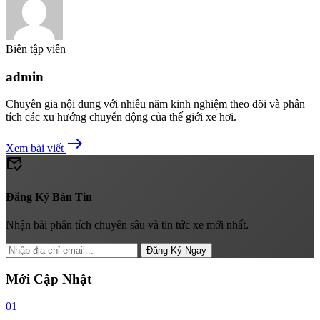
Biên tập viên
admin
Chuyên gia nội dung với nhiều năm kinh nghiệm theo dõi và phân
tích các xu hướng chuyển động của thế giới xe hơi.
east
Xem bài viết
mark_email_read
Đăng Ký Bản Tin
Nhận bài phân tích chuyên sâu và tin tức xe mới nhất.
Đăng Ký Ngay
Mới Cập Nhật
01