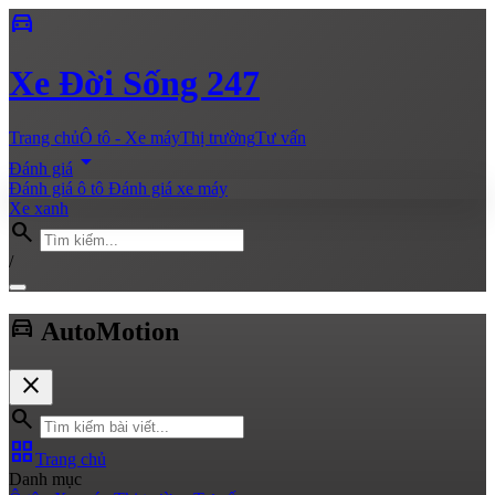
directions_car
Xe
Đời Sống 247
Trang chủ
Ô tô - Xe máy
Thị trường
Tư vấn
arrow_drop_down
Đánh giá
Đánh giá ô tô
Đánh giá xe máy
Xe xanh
search
/
directions_car
Auto
Motion
close
search
grid_view
Trang chủ
Danh mục