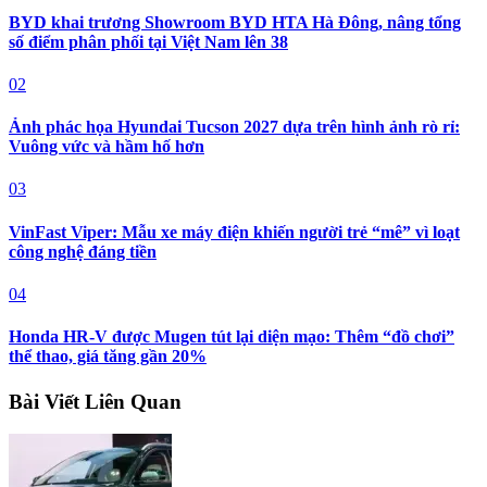
BYD khai trương Showroom BYD HTA Hà Đông, nâng tổng
số điểm phân phối tại Việt Nam lên 38
02
Ảnh phác họa Hyundai Tucson 2027 dựa trên hình ảnh rò rỉ:
Vuông vức và hầm hố hơn
03
VinFast Viper: Mẫu xe máy điện khiến người trẻ “mê” vì loạt
công nghệ đáng tiền
04
Honda HR-V được Mugen tút lại diện mạo: Thêm “đồ chơi”
thể thao, giá tăng gần 20%
Bài Viết Liên Quan