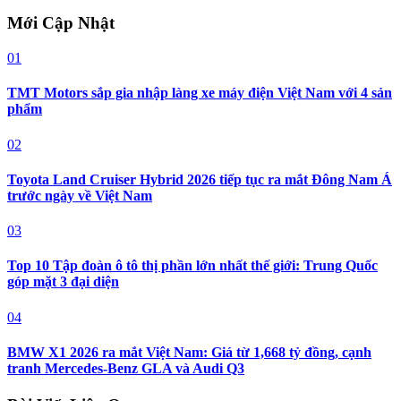
Mới Cập Nhật
01
TMT Motors sắp gia nhập làng xe máy điện Việt Nam với 4 sản
phẩm
02
Toyota Land Cruiser Hybrid 2026 tiếp tục ra mắt Đông Nam Á
trước ngày về Việt Nam
03
Top 10 Tập đoàn ô tô thị phần lớn nhất thế giới: Trung Quốc
góp mặt 3 đại diện
04
BMW X1 2026 ra mắt Việt Nam: Giá từ 1,668 tỷ đồng, cạnh
tranh Mercedes-Benz GLA và Audi Q3