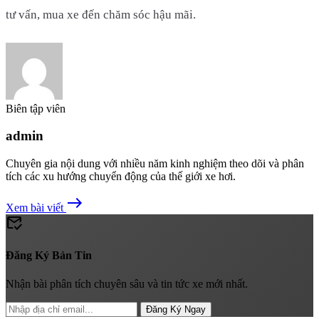
tư vấn, mua xe đến chăm sóc hậu mãi.
Biên tập viên
admin
Chuyên gia nội dung với nhiều năm kinh nghiệm theo dõi và phân
tích các xu hướng chuyển động của thế giới xe hơi.
east
Xem bài viết
mark_email_read
Đăng Ký Bản Tin
Nhận bài phân tích chuyên sâu và tin tức xe mới nhất.
Đăng Ký Ngay