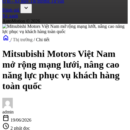
Ô tô - Xe máy
Thị trường
Tư vấn
expand_more
Đánh giá
Xe xanh
AutoMotion © 2026
home
/
Thị trường
/
Chi tiết
Mitsubishi Motors Việt Nam
mở rộng mạng lưới, nâng cao
năng lực phục vụ khách hàng
toàn quốc
admin
calendar_today
19/06/2026
schedule
2 phút đọc