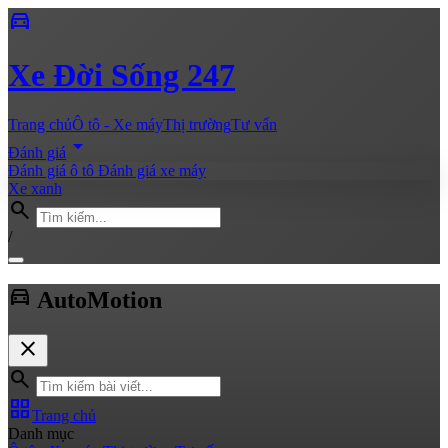
directions_car
Xe
Đời Sống 247
Trang chủ
Ô tô - Xe máy
Thị trường
Tư vấn
arrow_drop_down
Đánh giá
Đánh giá ô tô
Đánh giá xe máy
Xe xanh
search
/
directions_car
Auto
Motion
close
search
grid_view
Trang chủ
Danh mục