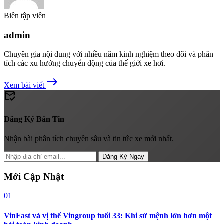
Biên tập viên
admin
Chuyên gia nội dung với nhiều năm kinh nghiệm theo dõi và phân
tích các xu hướng chuyển động của thế giới xe hơi.
east
Xem bài viết
mark_email_read
Đăng Ký Bản Tin
Nhận bài phân tích chuyên sâu và tin tức xe mới nhất.
Đăng Ký Ngay
Mới Cập Nhật
01
VinFast và vị thế Vingroup tuổi 33: Khi sứ mệnh lớn hơn một