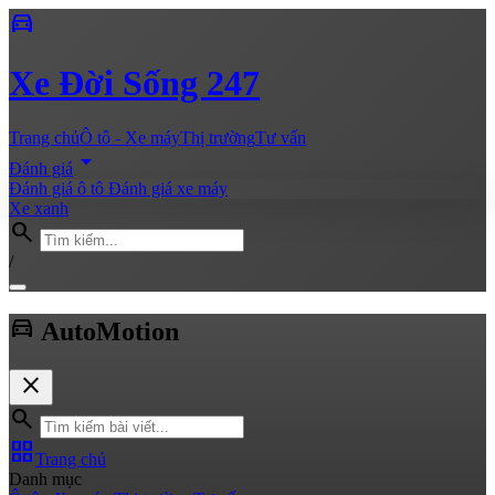
directions_car
Xe
Đời Sống 247
Trang chủ
Ô tô - Xe máy
Thị trường
Tư vấn
arrow_drop_down
Đánh giá
Đánh giá ô tô
Đánh giá xe máy
Xe xanh
search
/
directions_car
Auto
Motion
close
search
grid_view
Trang chủ
Danh mục