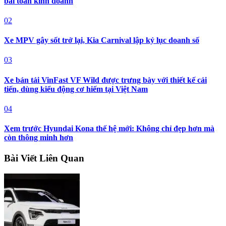
bài toán kinh doanh
02
Xe MPV gây sốt trở lại, Kia Carnival lập kỷ lục doanh số
03
Xe bán tải VinFast VF Wild được trưng bày với thiết kế cải
tiến, dùng kiểu động cơ hiếm tại Việt Nam
04
Xem trước Hyundai Kona thế hệ mới: Không chỉ đẹp hơn mà
còn thông minh hơn
Bài Viết Liên Quan