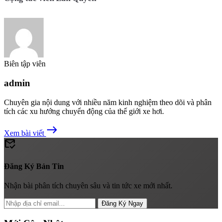
Biên tập viên
admin
Chuyên gia nội dung với nhiều năm kinh nghiệm theo dõi và phân
tích các xu hướng chuyển động của thế giới xe hơi.
east
Xem bài viết
mark_email_read
Đăng Ký Bản Tin
Nhận bài phân tích chuyên sâu và tin tức xe mới nhất.
Đăng Ký Ngay