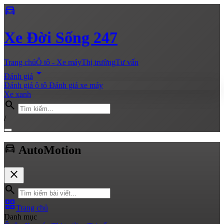
directions_car
Xe
Đời Sống 247
Trang chủ
Ô tô - Xe máy
Thị trường
Tư vấn
arrow_drop_down
Đánh giá
Đánh giá ô tô
Đánh giá xe máy
Xe xanh
search
/
directions_car
Auto
Motion
close
search
grid_view
Trang chủ
Danh mục