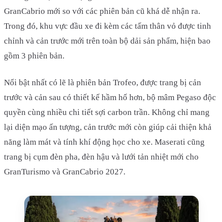
GranCabrio mới so với các phiên bản cũ khá dễ nhận ra.
Trong đó, khu vực đầu xe đi kèm các tấm thân vỏ được tinh
chỉnh và cản trước mới trên toàn bộ dải sản phẩm, hiện bao
gồm 3 phiên bản.
Nổi bật nhất có lẽ là phiên bản Trofeo, được trang bị cản
trước và cản sau có thiết kế hầm hố hơn, bộ mâm Pegaso độc
quyền cùng nhiều chi tiết sợi carbon trần. Không chỉ mang
lại diện mạo ấn tượng, cản trước mới còn giúp cải thiện khả
năng làm mát và tính khí động học cho xe. Maserati cũng
trang bị cụm đèn pha, đèn hậu và lưới tản nhiệt mới cho
GranTurismo và GranCabrio 2027.