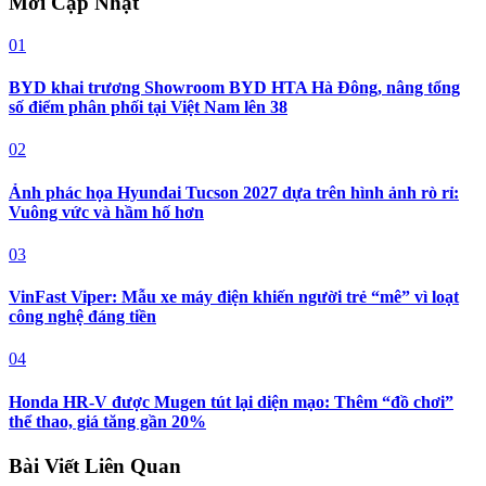
Mới Cập Nhật
01
BYD khai trương Showroom BYD HTA Hà Đông, nâng tổng
số điểm phân phối tại Việt Nam lên 38
02
Ảnh phác họa Hyundai Tucson 2027 dựa trên hình ảnh rò rỉ:
Vuông vức và hầm hố hơn
03
VinFast Viper: Mẫu xe máy điện khiến người trẻ “mê” vì loạt
công nghệ đáng tiền
04
Honda HR-V được Mugen tút lại diện mạo: Thêm “đồ chơi”
thể thao, giá tăng gần 20%
Bài Viết Liên Quan