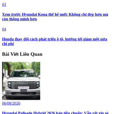
03
Xem trước Hyundai Kona thế hệ mới: Không chỉ đẹp hơn mà
còn thông minh hơn
04
Honda thay đổi cách phát triển ô tô, hướng tới giảm một nửa
chi phí
Bài Viết Liên Quan
06/08/2026
Hyundai Palisade Hybrid 2026 bản tiêu chuẩn: Vẫn rất xịn sò