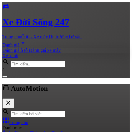
directions_car
Xe
Đời Sống 247
Trang chủ
Ô tô - Xe máy
Thị trường
Tư vấn
arrow_drop_down
Đánh giá
Đánh giá ô tô
Đánh giá xe máy
Xe xanh
search
/
directions_car
Auto
Motion
close
search
grid_view
Trang chủ
Danh mục