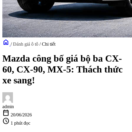
home
/
Đánh giá ô tô
/
Chi tiết
Mazda công bố giá bộ ba CX-
60, CX-90, MX-5: Thách thức
xe sang!
admin
calendar_today
20/06/2026
schedule
1 phút đọc