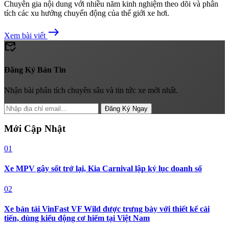
Chuyên gia nội dung với nhiều năm kinh nghiệm theo dõi và phân
tích các xu hướng chuyển động của thế giới xe hơi.
east
Xem bài viết
mark_email_read
Đăng Ký Bản Tin
Nhận bài phân tích chuyên sâu và tin tức xe mới nhất.
Đăng Ký Ngay
Mới Cập Nhật
01
Xe MPV gây sốt trở lại, Kia Carnival lập kỷ lục doanh số
02
Xe bán tải VinFast VF Wild được trưng bày với thiết kế cải
tiến, dùng kiểu động cơ hiếm tại Việt Nam