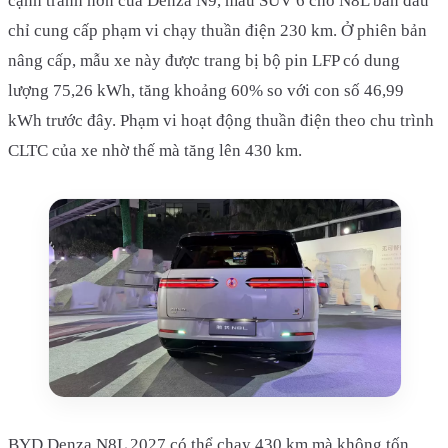
cạnh tranh hơn của Denza N9, mẫu SUV 6 chỗ N8L ban đầu
chỉ cung cấp phạm vi chạy thuần điện 230 km. Ở phiên bản
nâng cấp, mẫu xe này được trang bị bộ pin LFP có dung
lượng 75,26 kWh, tăng khoảng 60% so với con số 46,99
kWh trước đây. Phạm vi hoạt động thuần điện theo chu trình
CLTC của xe nhờ thế mà tăng lên 430 km.
BYD Denza N8L 2027 có thể chạy 430 km mà không tốn