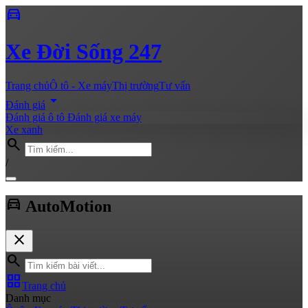
directions_car
Xe
Đời Sống 247
Trang chủ
Ô tô - Xe máy
Thị trường
Tư vấn
arrow_drop_down
Đánh giá
Đánh giá ô tô
Đánh giá xe máy
Xe xanh
search
/
directions_car
Auto
Motion
close
search
grid_view
Trang chủ
Danh mục