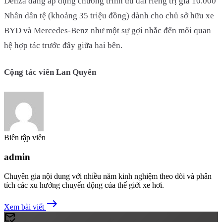
Denza đang áp dụng chương trình ưu đãi riêng trị giá 10.000
Nhân dân tệ (khoảng 35 triệu đồng) dành cho chủ sở hữu xe
BYD và Mercedes-Benz như một sự gợi nhắc đến mối quan
hệ hợp tác trước đây giữa hai bên.
Cộng tác viên Lan Quyên
Biên tập viên
admin
Chuyên gia nội dung với nhiều năm kinh nghiệm theo dõi và phân
tích các xu hướng chuyển động của thế giới xe hơi.
east
Xem bài viết
mark_email_read