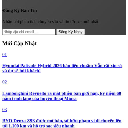
Đăng Ký Bản Tin
Nhận bài phân tích chuyên sâu và tin tức xe mới nhất.
Đăng Ký Ngay
Mới Cập Nhật
01
Hyundai Palisade Hybrid 2026 bản tiêu chuẩn: Vẫn rất xịn sò
và dự sẽ hút khách!
02
Lamborghini Revuelto ra mắt phiên bản giới hạn, kỷ niệm 60
năm trình làng của huyền thoại Miura
03
BYD Denza Z9S được mở bán, sở hữu phạm vi di chuyển lên
tới 1.100 km và hỗ trợ sạc siêu nhanh