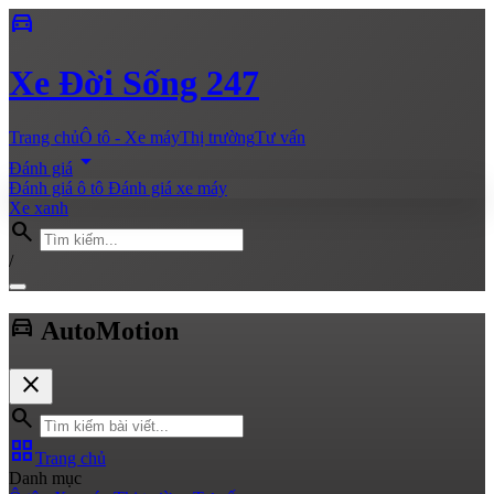
directions_car
Xe
Đời Sống 247
Trang chủ
Ô tô - Xe máy
Thị trường
Tư vấn
arrow_drop_down
Đánh giá
Đánh giá ô tô
Đánh giá xe máy
Xe xanh
search
/
directions_car
Auto
Motion
close
search
grid_view
Trang chủ
Danh mục