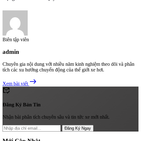
Biên tập viên
admin
Chuyên gia nội dung với nhiều năm kinh nghiệm theo dõi và phân
tích các xu hướng chuyển động của thế giới xe hơi.
east
Xem bài viết
mark_email_read
Đăng Ký Bản Tin
Nhận bài phân tích chuyên sâu và tin tức xe mới nhất.
Đăng Ký Ngay
Mới Cập Nhật