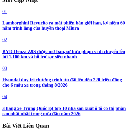
01
Lamborghini Revuelto ra mắt phiên bản giới hạn, kỷ niệm 60
năm trình làng của huyền thoại Miura
02
BYD Denza Z9S được mở bán, sở hữu phạm vi di chuyển lên
tới 1.100 km và hỗ trợ sạc siêu nhanh
03
Hyundai duy trì chương trình ưu đãi lên đến 220 triệu đồng
cho 6 mẫu xe trong tháng 8/2026
04
3 hãng xe Trung Quốc lọt top 10 nhà sản xuất ô tô có thị phần
cao nhất nhất trong nửa đầu năm 2026
Bài Viết Liên Quan