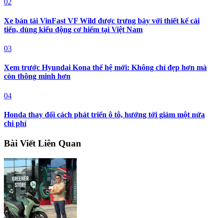
02
Xe bán tải VinFast VF Wild được trưng bày với thiết kế cải
tiến, dùng kiểu động cơ hiếm tại Việt Nam
03
Xem trước Hyundai Kona thế hệ mới: Không chỉ đẹp hơn mà
còn thông minh hơn
04
Honda thay đổi cách phát triển ô tô, hướng tới giảm một nửa
chi phí
Bài Viết Liên Quan