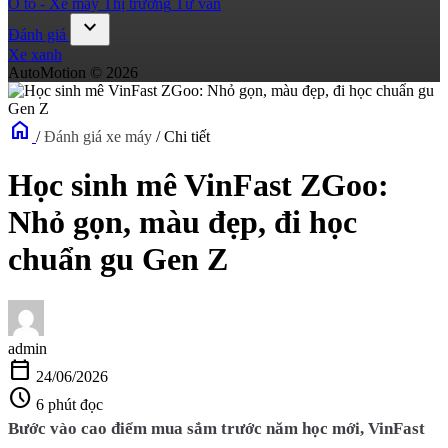
Ô tô - Xe máy
Thị trường
Tư vấn
expand_more
Đánh giá
Xe xanh
AutoMotion © 2026
home
/
Đánh giá xe máy
/
Chi tiết
Học sinh mê VinFast ZGoo:
Nhỏ gọn, màu đẹp, đi học
chuẩn gu Gen Z
admin
calendar_today
24/06/2026
schedule
6 phút đọc
Bước vào cao điểm mua sắm trước năm học mới, VinFast