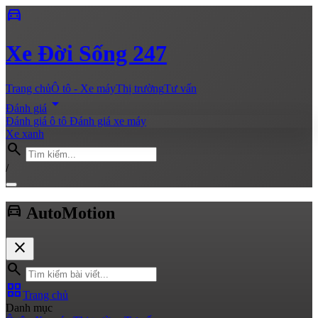
directions_car
Xe
Đời Sống 247
Trang chủ
Ô tô - Xe máy
Thị trường
Tư vấn
arrow_drop_down
Đánh giá
Đánh giá ô tô
Đánh giá xe máy
Xe xanh
search
/
directions_car
Auto
Motion
close
search
grid_view
Trang chủ
Danh mục