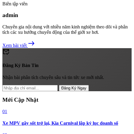
Biên tập viên
admin
Chuyên gia nội dung với nhiều năm kinh nghiệm theo dõi và phân
tích các xu hướng chuyển động của thế giới xe hơi.
east
Xem bài viết
mark_email_read
Đăng Ký Bản Tin
Nhận bài phân tích chuyên sâu và tin tức xe mới nhất.
Đăng Ký Ngay
Mới Cập Nhật
01
Xe MPV gây sốt trở lại, Kia Carnival lập kỷ lục doanh số