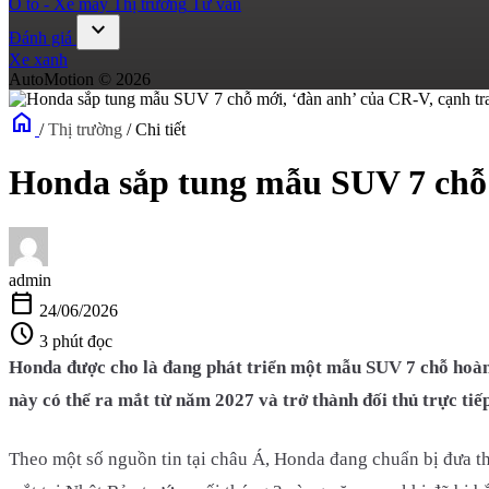
Ô tô - Xe máy
Thị trường
Tư vấn
expand_more
Đánh giá
Xe xanh
AutoMotion © 2026
home
/
Thị trường
/
Chi tiết
Honda sắp tung mẫu SUV 7 chỗ 
admin
calendar_today
24/06/2026
schedule
3 phút đọc
Honda được cho là đang phát triển một mẫu SUV 7 chỗ hoàn
này có thể ra mắt từ năm 2027 và trở thành đối thủ trực ti
Theo một số nguồn tin tại châu Á, Honda đang chuẩn bị đưa t