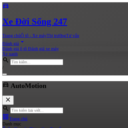
directions_car
Xe
Đời Sống 247
Trang chủ
Ô tô - Xe máy
Thị trường
Tư vấn
arrow_drop_down
Đánh giá
Đánh giá ô tô
Đánh giá xe máy
Xe xanh
search
/
directions_car
Auto
Motion
close
search
grid_view
Trang chủ
Danh mục