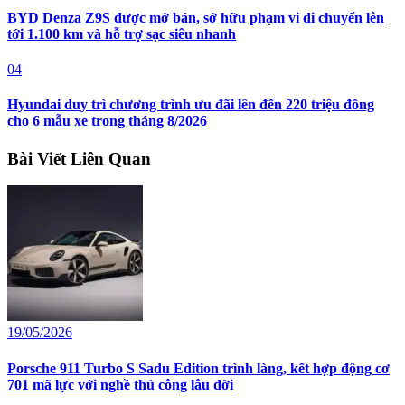
BYD Denza Z9S được mở bán, sở hữu phạm vi di chuyển lên
tới 1.100 km và hỗ trợ sạc siêu nhanh
04
Hyundai duy trì chương trình ưu đãi lên đến 220 triệu đồng
cho 6 mẫu xe trong tháng 8/2026
Bài Viết Liên Quan
19/05/2026
Porsche 911 Turbo S Sadu Edition trình làng, kết hợp động cơ
701 mã lực với nghề thủ công lâu đời