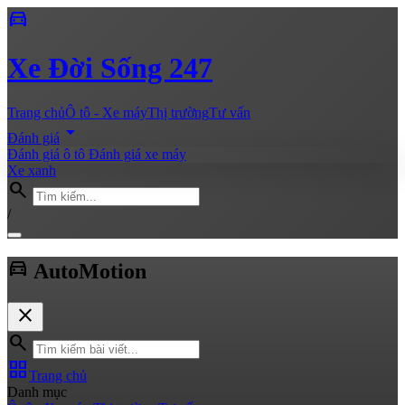
directions_car
Xe
Đời Sống 247
Trang chủ
Ô tô - Xe máy
Thị trường
Tư vấn
arrow_drop_down
Đánh giá
Đánh giá ô tô
Đánh giá xe máy
Xe xanh
search
/
directions_car
Auto
Motion
close
search
grid_view
Trang chủ
Danh mục