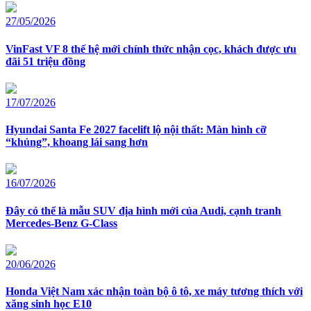
27/05/2026
VinFast VF 8 thế hệ mới chính thức nhận cọc, khách được ưu
đãi 51 triệu đồng
17/07/2026
Hyundai Santa Fe 2027 facelift lộ nội thất: Màn hình cỡ
“khủng”, khoang lái sang hơn
16/07/2026
Đây có thể là mẫu SUV địa hình mới của Audi, cạnh tranh
Mercedes-Benz G-Class
20/06/2026
Honda Việt Nam xác nhận toàn bộ ô tô, xe máy tương thích với
xăng sinh học E10