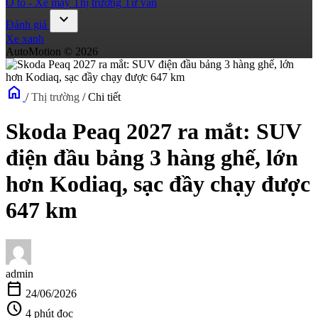
Ô tô - Xe máy
Thị trường
Tư vấn
expand_more
Đánh giá
Xe xanh
AutoMotion © 2026
home
/
Thị trường
/
Chi tiết
Skoda Peaq 2027 ra mắt: SUV
điện đầu bảng 3 hàng ghế, lớn
hơn Kodiaq, sạc đầy chạy được
647 km
admin
calendar_today
24/06/2026
schedule
4 phút đọc