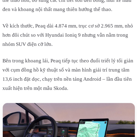
thể thao hơn, bổ sung các chi tiết sơn đen bóng, mui xe màu
đen và khoang nội thất mang thiên hướng thể thao.
Về kích thước, Peaq dài 4.874 mm, trục cơ sở 2.965 mm, nhỏ
hơn đôi chút so với Hyundai Ioniq 9 nhưng vẫn nằm trong
nhóm SUV điện cỡ lớn.
Bên trong khoang lái, Peaq tiếp tục theo đuổi triết lý tối giản
với cụm đồng hồ kỹ thuật số và màn hình giải trí trung tâm
13,6 inch đặt dọc, chạy trên nền tảng Android – lần đầu tiên
xuất hiện trên một mẫu Skoda.