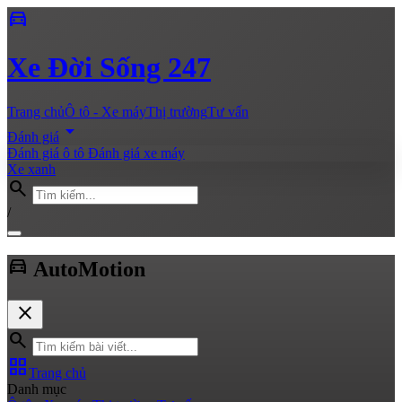
directions_car
Xe
Đời Sống 247
Trang chủ
Ô tô - Xe máy
Thị trường
Tư vấn
arrow_drop_down
Đánh giá
Đánh giá ô tô
Đánh giá xe máy
Xe xanh
search
/
directions_car
Auto
Motion
close
search
grid_view
Trang chủ
Danh mục