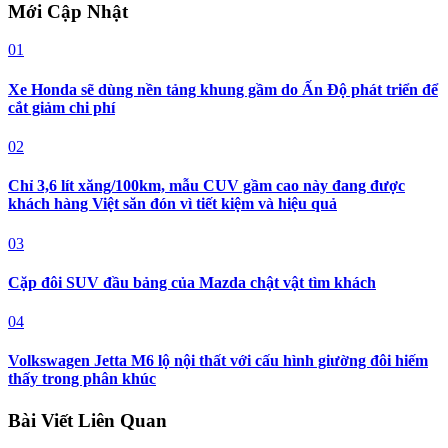
Mới Cập Nhật
01
Xe Honda sẽ dùng nền tảng khung gầm do Ấn Độ phát triển để
cắt giảm chi phí
02
Chỉ 3,6 lít xăng/100km, mẫu CUV gầm cao này đang được
khách hàng Việt săn đón vì tiết kiệm và hiệu quả
03
Cặp đôi SUV đầu bảng của Mazda chật vật tìm khách
04
Volkswagen Jetta M6 lộ nội thất với cấu hình giường đôi hiếm
thấy trong phân khúc
Bài Viết Liên Quan