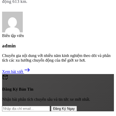
động 613 km.
Biên tập viên
admin
Chuyên gia nội dung với nhiều năm kinh nghiệm theo dõi và phân
tích các xu hướng chuyển động của thế giới xe hơi.
east
Xem bài viết
mark_email_read
Đăng Ký Bản Tin
Nhận bài phân tích chuyên sâu và tin tức xe mới nhất.
Đăng Ký Ngay