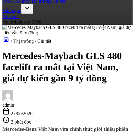
Ô tô - Xe máy
Thị trường
Tư vấn
expand_more
Đánh giá
Xe xanh
AutoMotion © 2026
home
/
Thị trường
/
Chi tiết
Mercedes-Maybach GLS 480
facelift ra mắt tại Việt Nam,
giá dự kiến gần 9 tỷ đồng
admin
calendar_today
27/06/2026
schedule
2 phút đọc
Mercedes-Benz Việt Nam vừa chính thức giới thiệu phiên