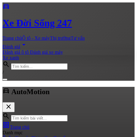
directions_car
Xe
Đời Sống 247
Trang chủ
Ô tô - Xe máy
Thị trường
Tư vấn
arrow_drop_down
Đánh giá
Đánh giá ô tô
Đánh giá xe máy
Xe xanh
search
/
directions_car
Auto
Motion
close
search
grid_view
Trang chủ
Danh mục