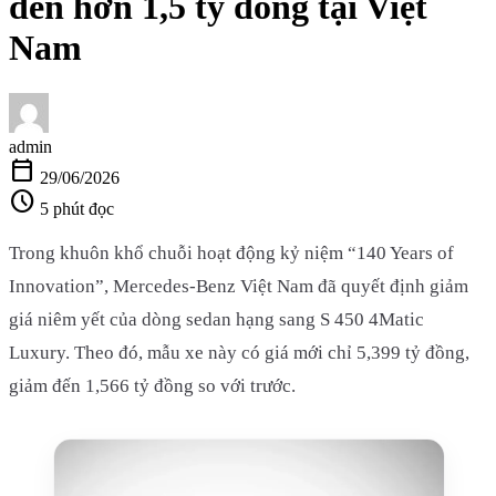
đến hơn 1,5 tỷ đồng tại Việt
Nam
admin
calendar_today
29/06/2026
schedule
5 phút đọc
Trong khuôn khổ chuỗi hoạt động kỷ niệm “140 Years of
Innovation”, Mercedes-Benz Việt Nam đã quyết định giảm
giá niêm yết của dòng sedan hạng sang S 450 4Matic
Luxury. Theo đó, mẫu xe này có giá mới chỉ 5,399 tỷ đồng,
giảm đến 1,566 tỷ đồng so với trước.