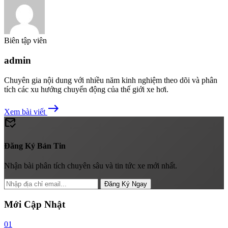
Biên tập viên
admin
Chuyên gia nội dung với nhiều năm kinh nghiệm theo dõi và phân
tích các xu hướng chuyển động của thế giới xe hơi.
east
Xem bài viết
mark_email_read
Đăng Ký Bản Tin
Nhận bài phân tích chuyên sâu và tin tức xe mới nhất.
Đăng Ký Ngay
Mới Cập Nhật
01