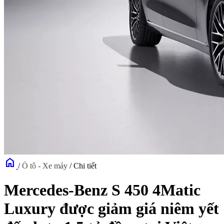
home
/
Ô tô - Xe máy
/
Chi tiết
Mercedes-Benz S 450 4Matic
Luxury được giảm giá niêm yết