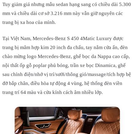
Tuy giảm giá nhưng mẫu sedan hạng sang có chiều dài 5.300
mm và chiều dài cơ sở 3.216 mm này vẫn giữ nguyên các
trang bị xa hoa của mình.
Tại Việt Nam, Mercedes-Benz S 450 4Matic Luxury được
trang bị mâm hợp kim 20 inch đa chấu, tay nắm cửa ẩn, đèn
chào mừng logo Mercedes-Benz, ghế bọc da Nappa cao cấp,
nội thất ốp gỗ poplar phủ bóng, trần xe bọc Dinamica, ghế
sau chỉnh điện/nhớ vị trí/sưởi/thông gió/massage/tích hợp bệ
đỡ bắp chân, điều hòa tự động 4 vùng, hệ thống đèn viền
trang trí 64 màu và cửa kính cách âm nhiều lớp.