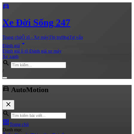
directions_car
Xe
Đời Sống 247
Trang chủ
Ô tô - Xe máy
Thị trường
Tư vấn
arrow_drop_down
Đánh giá
Đánh giá ô tô
Đánh giá xe máy
Xe xanh
search
/
directions_car
Auto
Motion
close
search
grid_view
Trang chủ
Danh mục