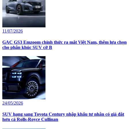
11/07/2026
GAC GS3 Emzoom chính thức ra mắt Việt Nam, thêm lựa chọn
cho phân khúc SUV cỡ B
24/05/2026
SUV hạng sang Toyota Century nhập khẩu tư nhân có giá đắt
hơn cả Rolls-Royce Cullinan