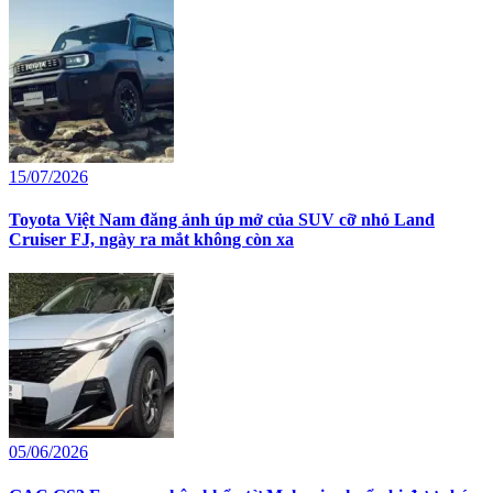
15/07/2026
Toyota Việt Nam đăng ảnh úp mở của SUV cỡ nhỏ Land
Cruiser FJ, ngày ra mắt không còn xa
05/06/2026