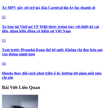
Xe MPV gây sốt trở lại, Kia Carnival lập kỷ lục doanh số
02
Xe bán tải VinFast VF Wild được trưng bày với thiết kế cải
tiến, dùng kiểu động cơ hiếm tại Việt Nam
03
Xem trước Hyundai Kona thế hệ mới: Không chỉ đẹp hơn mà
còn thông minh hơn
04
Honda thay đổi cách phát triển ô tô, hướng tới giảm một nửa
chi phí
Bài Viết Liên Quan