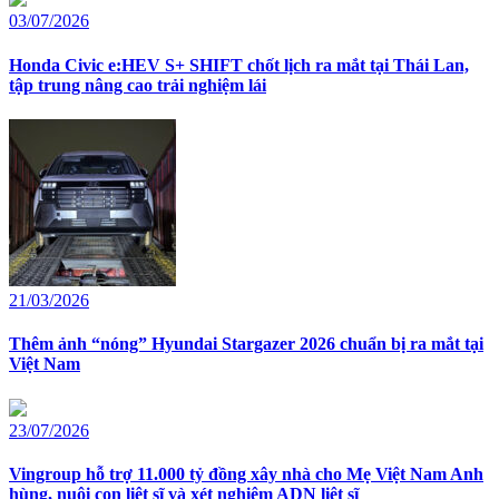
03/07/2026
Honda Civic e:HEV S+ SHIFT chốt lịch ra mắt tại Thái Lan,
tập trung nâng cao trải nghiệm lái
21/03/2026
Thêm ảnh “nóng” Hyundai Stargazer 2026 chuẩn bị ra mắt tại
Việt Nam
23/07/2026
Vingroup hỗ trợ 11.000 tỷ đồng xây nhà cho Mẹ Việt Nam Anh
hùng, nuôi con liệt sĩ và xét nghiệm ADN liệt sĩ