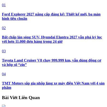
01
Ford Explorer 2027 nâng cấp đáng kể: Thiết kế mới, ba màn
hình tiêu chuẩn
02
Bất chấp làn sóng SUV, Hyundai Elantra 2027 vẫn phá kỷ lục
với hơn 11.000 đơn hàng trong 24 giờ
03
Toyota Land Cruiser V8 chạy 999.999 km, vẫn dùng động cơ
và hộp số “zin”
04
TMT Motors sắp gia nhập làng xe máy điện Việt Nam với 4 sản
phẩm
Bài Viết Liên Quan