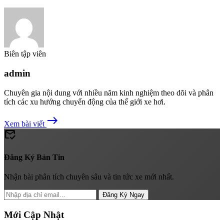
Biên tập viên
admin
Chuyên gia nội dung với nhiều năm kinh nghiệm theo dõi và phân
tích các xu hướng chuyển động của thế giới xe hơi.
east
Xem bài viết
mark_email_read
Đăng Ký Bản Tin
Nhận bài phân tích chuyên sâu và tin tức xe mới nhất.
Đăng Ký Ngay
Mới Cập Nhật