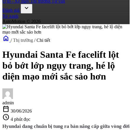
Ô tô - Xe máy
Thị trường
Tư vấn
expand_more
Đánh giá
Xe xanh
AutoMotion © 2026
home
/
Thị trường
/
Chi tiết
Hyundai Santa Fe facelift lột
bỏ bớt lớp ngụy trang, hé lộ
diện mạo mới sắc sảo hơn
admin
calendar_today
30/06/2026
schedule
4 phút đọc
Hyundai đang chuẩn bị tung ra bản nâng cấp giữa vòng đời