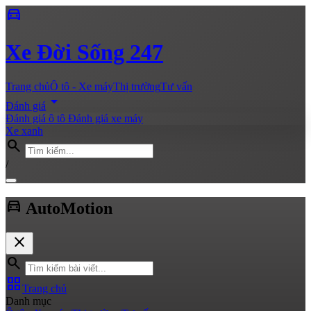
directions_car
Xe
Đời Sống 247
Trang chủ
Ô tô - Xe máy
Thị trường
Tư vấn
arrow_drop_down
Đánh giá
Đánh giá ô tô
Đánh giá xe máy
Xe xanh
search
/
directions_car
Auto
Motion
close
search
grid_view
Trang chủ
Danh mục