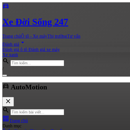
directions_car
Xe
Đời Sống 247
Trang chủ
Ô tô - Xe máy
Thị trường
Tư vấn
arrow_drop_down
Đánh giá
Đánh giá ô tô
Đánh giá xe máy
Xe xanh
search
/
directions_car
Auto
Motion
close
search
grid_view
Trang chủ
Danh mục