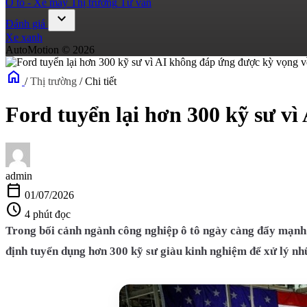
Ô tô - Xe máy
Thị trường
Tư vấn
expand_more
Đánh giá
Xe xanh
AutoMotion © 2026
home
/
Thị trường
/
Chi tiết
Ford tuyển lại hơn 300 kỹ sư vì
admin
calendar_today
01/07/2026
schedule
4 phút đọc
Trong bối cảnh ngành công nghiệp ô tô ngày càng đẩy mạnh 
định tuyển dụng hơn 300 kỹ sư giàu kinh nghiệm để xử lý nh