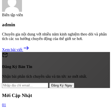
Biên tập viên
admin
Chuyên gia nội dung với nhiều năm kinh nghiệm theo dõi và phân
tích các xu hướng chuyển động của thế giới xe hơi.
east
Xem bài viết
mark_email_read
Đăng Ký Bản Tin
Nhận bài phân tích chuyên sâu và tin tức xe mới nhất.
Đăng Ký Ngay
Mới Cập Nhật
01