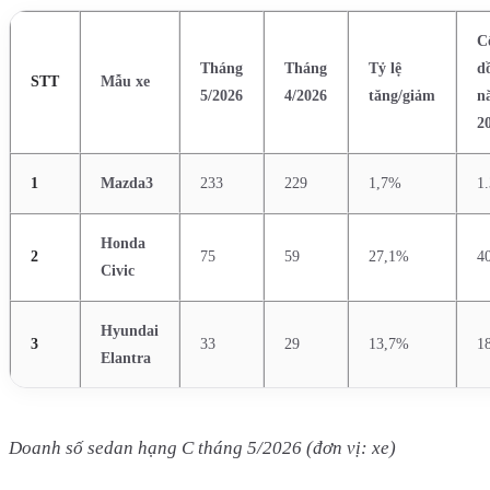
C
Tháng
Tháng
Tỷ lệ
d
STT
Mẫu xe
5/2026
4/2026
tăng/giảm
n
2
1
Mazda3
233
229
1,7%
1
Honda
2
75
59
27,1%
4
Civic
Hyundai
3
33
29
13,7%
1
Elantra
Doanh số sedan hạng C tháng 5/2026 (đơn vị: xe)