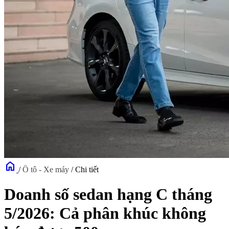
home
/
Ô tô - Xe máy
/
Chi tiết
Doanh số sedan hạng C tháng
5/2026: Cả phân khúc không