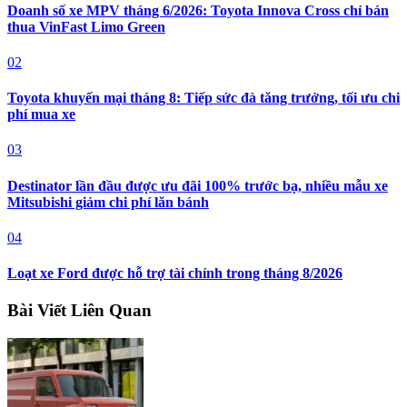
Doanh số xe MPV tháng 6/2026: Toyota Innova Cross chỉ bán
thua VinFast Limo Green
02
Toyota khuyến mại tháng 8: Tiếp sức đà tăng trưởng, tối ưu chi
phí mua xe
03
Destinator lần đầu được ưu đãi 100% trước bạ, nhiều mẫu xe
Mitsubishi giảm chi phí lăn bánh
04
Loạt xe Ford được hỗ trợ tài chính trong tháng 8/2026
Bài Viết Liên Quan