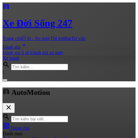
directions_car
Xe
Đời Sống 247
Trang chủ
Ô tô - Xe máy
Thị trường
Tư vấn
arrow_drop_down
Đánh giá
Đánh giá ô tô
Đánh giá xe máy
Xe xanh
search
/
directions_car
Auto
Motion
close
search
grid_view
Trang chủ
Danh mục