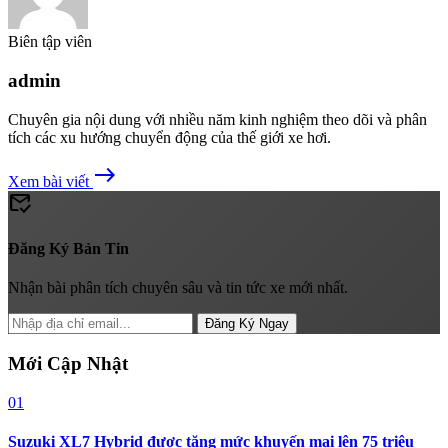
Biên tập viên
admin
Chuyên gia nội dung với nhiều năm kinh nghiệm theo dõi và phân
tích các xu hướng chuyển động của thế giới xe hơi.
east
Xem bài viết
mark_email_read
Đăng Ký Bản Tin
Nhận bài phân tích chuyên sâu và tin tức xe mới nhất.
Đăng Ký Ngay
Mới Cập Nhật
01
Suzuki XL7 Hybrid được tăng mức khuyến mại lên 75 triệu