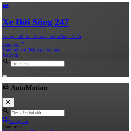
directions_car
Xe
Đời Sống 247
Trang chủ
Ô tô - Xe máy
Thị trường
Tư vấn
arrow_drop_down
Đánh giá
Đánh giá ô tô
Đánh giá xe máy
Xe xanh
search
/
directions_car
Auto
Motion
close
search
grid_view
Trang chủ
Danh mục