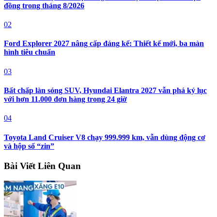
đồng trong tháng 8/2026
02
Ford Explorer 2027 nâng cấp đáng kể: Thiết kế mới, ba màn
hình tiêu chuẩn
03
Bất chấp làn sóng SUV, Hyundai Elantra 2027 vẫn phá kỷ lục
với hơn 11.000 đơn hàng trong 24 giờ
04
Toyota Land Cruiser V8 chạy 999.999 km, vẫn dùng động cơ
và hộp số “zin”
Bài Viết Liên Quan