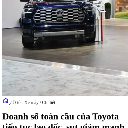
home
/
Ô tô - Xe máy
/
Chi tiết
Doanh số toàn cầu của Toyota
tiếp tục lao dốc, sụt giảm mạnh