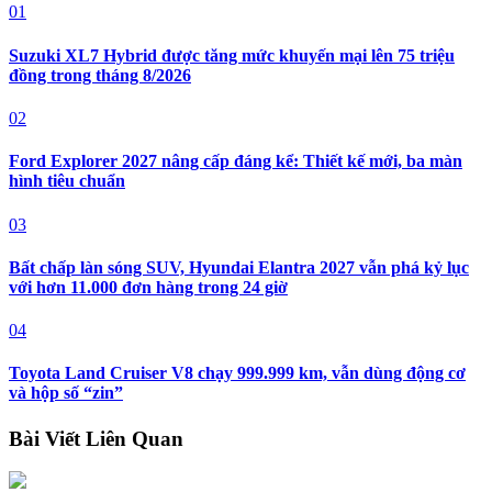
01
Suzuki XL7 Hybrid được tăng mức khuyến mại lên 75 triệu
đồng trong tháng 8/2026
02
Ford Explorer 2027 nâng cấp đáng kể: Thiết kế mới, ba màn
hình tiêu chuẩn
03
Bất chấp làn sóng SUV, Hyundai Elantra 2027 vẫn phá kỷ lục
với hơn 11.000 đơn hàng trong 24 giờ
04
Toyota Land Cruiser V8 chạy 999.999 km, vẫn dùng động cơ
và hộp số “zin”
Bài Viết Liên Quan