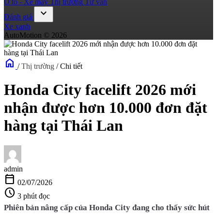
Ô tô - Xe máy
Thị trường
Tư vấn
expand_more
Đánh giá
Xe xanh
AutoMotion © 2026
home
/
Thị trường
/
Chi tiết
Honda City facelift 2026 mới
nhận được hơn 10.000 đơn đặt
hàng tại Thái Lan
admin
calendar_today
02/07/2026
schedule
3 phút đọc
Phiên bản nâng cấp của Honda City đang cho thấy sức hút