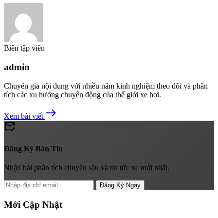
Biên tập viên
admin
Chuyên gia nội dung với nhiều năm kinh nghiệm theo dõi và phân
tích các xu hướng chuyển động của thế giới xe hơi.
east
Xem bài viết
mark_email_read
Đăng Ký Bản Tin
Nhận bài phân tích chuyên sâu và tin tức xe mới nhất.
Đăng Ký Ngay
Mới Cập Nhật