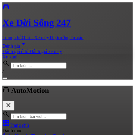
directions_car
Xe
Đời Sống 247
Trang chủ
Ô tô - Xe máy
Thị trường
Tư vấn
arrow_drop_down
Đánh giá
Đánh giá ô tô
Đánh giá xe máy
Xe xanh
search
/
directions_car
Auto
Motion
close
search
grid_view
Trang chủ
Danh mục