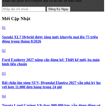
Nhận bài phân tích chuyên sâu và tin tức xe mới nhất.
Đăng Ký Ngay
Mới Cập Nhật
01
Suzuki XL7 Hybrid được tăng mức khuyến mại lên 75 triệu
đồng trong tháng 8/2026
02
Ford Explorer 2027 nâng cấp đáng kể: Thiết kế mới, ba màn
hình tiêu chuẩn
03
Bất chấp làn sóng SUV, Hyundai Elantra 2027 vẫn phá kỷ lục
với hơn 11.000 đơn hàng trong 24 giờ
04
Toyota Land Cruiser V8 chạy 999.999 km, vẫn dùng động cơ