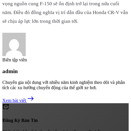
vọng nguồn cung F-150 sẽ ổn định trở lại trong nửa cuối
năm. Điều đó đồng nghĩa vị trí dẫn đầu của Honda CR-V vẫn
sẽ chịu áp lực lớn trong thời gian tới.
Biên tập viên
admin
Chuyên gia nội dung với nhiều năm kinh nghiệm theo dõi và phân
tích các xu hướng chuyển động của thế giới xe hơi.
east
Xem bài viết
mark_email_read
Đăng Ký Bản Tin