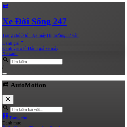
directions_car
Xe
Đời Sống 247
Trang chủ
Ô tô - Xe máy
Thị trường
Tư vấn
arrow_drop_down
Đánh giá
Đánh giá ô tô
Đánh giá xe máy
Xe xanh
search
/
directions_car
Auto
Motion
close
search
grid_view
Trang chủ
Danh mục