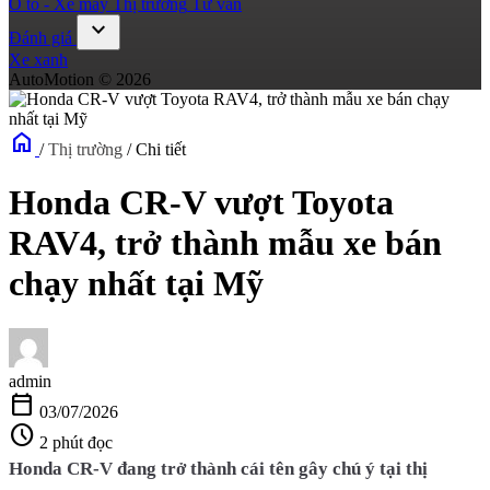
Ô tô - Xe máy
Thị trường
Tư vấn
expand_more
Đánh giá
Xe xanh
AutoMotion © 2026
home
/
Thị trường
/
Chi tiết
Honda CR-V vượt Toyota
RAV4, trở thành mẫu xe bán
chạy nhất tại Mỹ
admin
calendar_today
03/07/2026
schedule
2 phút đọc
Honda CR-V đang trở thành cái tên gây chú ý tại thị