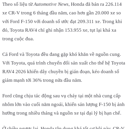
Theo số liệu từ
Automotive News
, Honda đã bán ra 226.114
xe CR-V trong 6 tháng đầu năm, cao hơn gần 20.000 xe so
với Ford F-150 với doanh số ước đạt 209.311 xe. Trong khi
đó, Toyota RAV4 chỉ ghi nhận 153.955 xe, tụt lại khá xa
trong cuộc đua.
Cả Ford và Toyota đều đang gặp khó khăn về nguồn cung.
Với Toyota, quá trình chuyển đổi sản xuất cho thế hệ Toyota
RAV4 2026 khiến dây chuyền bị gián đoạn, kéo doanh số
giảm mạnh tới 36% trong nửa đầu năm.
Ford cũng chịu tác động sau vụ cháy tại một nhà cung cấp
nhôm lớn vào cuối năm ngoái, khiến sản lượng F-150 bị ảnh
hưởng trong nhiều tháng và nguồn xe tại đại lý bị hạn chế.
Ở chiều ngược lại, Honda tận dụng khá tốt cơ hội này. CR-V