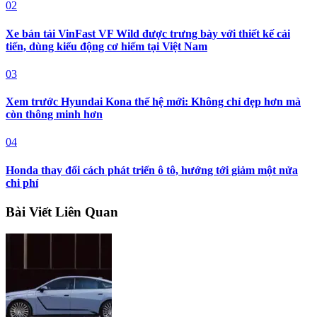
02
Xe bán tải VinFast VF Wild được trưng bày với thiết kế cải
tiến, dùng kiểu động cơ hiếm tại Việt Nam
03
Xem trước Hyundai Kona thế hệ mới: Không chỉ đẹp hơn mà
còn thông minh hơn
04
Honda thay đổi cách phát triển ô tô, hướng tới giảm một nửa
chi phí
Bài Viết Liên Quan