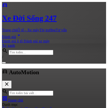
directions_car
Xe
Đời Sống 247
Trang chủ
Ô tô - Xe máy
Thị trường
Tư vấn
arrow_drop_down
Đánh giá
Đánh giá ô tô
Đánh giá xe máy
Xe xanh
search
/
directions_car
Auto
Motion
close
search
grid_view
Trang chủ
Danh mục