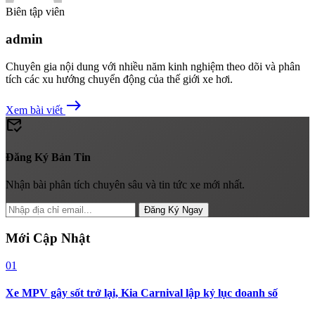
Biên tập viên
admin
Chuyên gia nội dung với nhiều năm kinh nghiệm theo dõi và phân
tích các xu hướng chuyển động của thế giới xe hơi.
east
Xem bài viết
mark_email_read
Đăng Ký Bản Tin
Nhận bài phân tích chuyên sâu và tin tức xe mới nhất.
Đăng Ký Ngay
Mới Cập Nhật
01
Xe MPV gây sốt trở lại, Kia Carnival lập kỷ lục doanh số