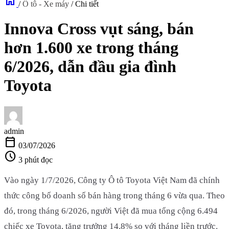
home
/
Ô tô - Xe máy
/
Chi tiết
Innova Cross vụt sáng, bán
hơn 1.600 xe trong tháng
6/2026, dẫn đầu gia đình
Toyota
admin
calendar_today
03/07/2026
schedule
3 phút đọc
Vào ngày 1/7/2026, Công ty Ô tô Toyota Việt Nam đã chính
thức công bố doanh số bán hàng trong tháng 6 vừa qua. Theo
đó, trong tháng 6/2026, người Việt đã mua tổng cộng 6.494
chiếc xe Toyota, tăng trưởng 14,8% so với tháng liền trước.