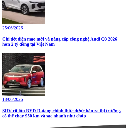
25/06/2026
Chi tiết diện mạo mới và nâng cấp công nghệ Audi Q3 2026
hơn 2 tỷ đồng tại Việt Nam
18/06/2026
SUV cỡ lớn BYD Datang chính thức được bán ra thị trường,
có thể chạy 950 km và sạc nhanh như chớp
directions_car