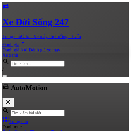
directions_car
Xe
Đời Sống 247
Trang chủ
Ô tô - Xe máy
Thị trường
Tư vấn
arrow_drop_down
Đánh giá
Đánh giá ô tô
Đánh giá xe máy
Xe xanh
search
/
directions_car
Auto
Motion
close
search
grid_view
Trang chủ
Danh mục