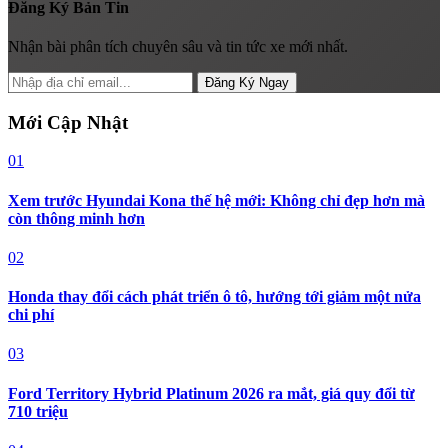
Đăng Ký Bản Tin
Nhận bài phân tích chuyên sâu và tin tức xe mới nhất.
Đăng Ký Ngay
Mới Cập Nhật
01
Xem trước Hyundai Kona thế hệ mới: Không chỉ đẹp hơn mà
còn thông minh hơn
02
Honda thay đổi cách phát triển ô tô, hướng tới giảm một nửa
chi phí
03
Ford Territory Hybrid Platinum 2026 ra mắt, giá quy đổi từ
710 triệu