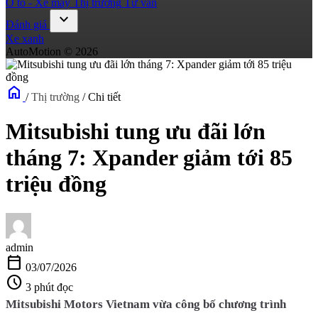
Ô tô - Xe máy
Thị trường
Tư vấn
expand_more
Đánh giá
Xe xanh
AutoMotion © 2026
home
/
Thị trường
/
Chi tiết
Mitsubishi tung ưu đãi lớn
tháng 7: Xpander giảm tới 85
triệu đồng
admin
calendar_today
03/07/2026
schedule
3 phút đọc
Mitsubishi Motors Vietnam vừa công bố chương trình