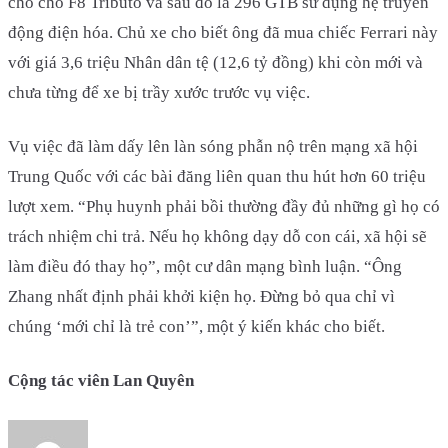
chỗ cho F8 Tributo và sau đó là 296 GTB sử dụng hệ truyền
động điện hóa. Chủ xe cho biết ông đã mua chiếc Ferrari này
với giá 3,6 triệu Nhân dân tệ (12,6 tỷ đồng) khi còn mới và
chưa từng để xe bị trầy xước trước vụ việc.
Vụ việc đã làm dấy lên làn sóng phẫn nộ trên mạng xã hội
Trung Quốc với các bài đăng liên quan thu hút hơn 60 triệu
lượt xem. “Phụ huynh phải bồi thường đầy đủ những gì họ có
trách nhiệm chi trả. Nếu họ không dạy dỗ con cái, xã hội sẽ
làm điều đó thay họ”, một cư dân mạng bình luận. “Ông
Zhang nhất định phải khởi kiện họ. Đừng bỏ qua chỉ vì
chúng ‘mới chỉ là trẻ con’”, một ý kiến khác cho biết.
Cộng tác viên Lan Quyên