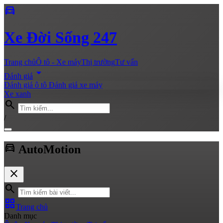
directions_car
Xe
Đời Sống 247
Trang chủ
Ô tô - Xe máy
Thị trường
Tư vấn
arrow_drop_down
Đánh giá
Đánh giá ô tô
Đánh giá xe máy
Xe xanh
search
/
directions_car
Auto
Motion
close
search
grid_view
Trang chủ
Danh mục