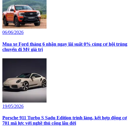
06/06/2026
Mua xe Ford tháng 6 nhận ngay lãi suất 0% cùng cơ hội trúng
chuyến đi Mỹ giá trị
19/05/2026
Porsche 911 Turbo S Sadu Edition trình làng, kết hợp động cơ
701 mã lực với nghề thủ công lâu đời