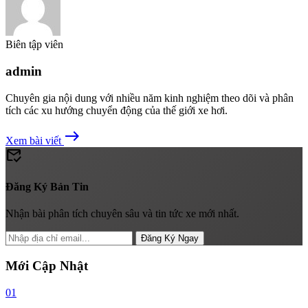
Biên tập viên
admin
Chuyên gia nội dung với nhiều năm kinh nghiệm theo dõi và phân
tích các xu hướng chuyển động của thế giới xe hơi.
east
Xem bài viết
mark_email_read
Đăng Ký Bản Tin
Nhận bài phân tích chuyên sâu và tin tức xe mới nhất.
Đăng Ký Ngay
Mới Cập Nhật
01