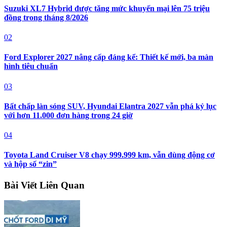
Suzuki XL7 Hybrid được tăng mức khuyến mại lên 75 triệu
đồng trong tháng 8/2026
02
Ford Explorer 2027 nâng cấp đáng kể: Thiết kế mới, ba màn
hình tiêu chuẩn
03
Bất chấp làn sóng SUV, Hyundai Elantra 2027 vẫn phá kỷ lục
với hơn 11.000 đơn hàng trong 24 giờ
04
Toyota Land Cruiser V8 chạy 999.999 km, vẫn dùng động cơ
và hộp số “zin”
Bài Viết Liên Quan