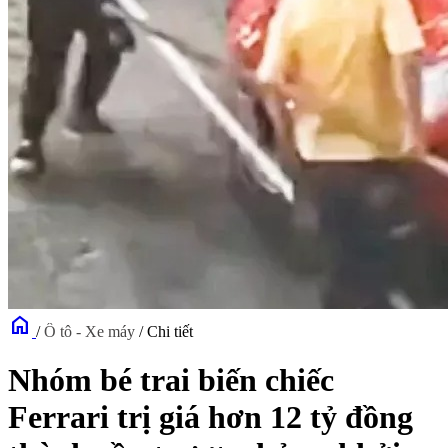
home
/
Ô tô - Xe máy
/
Chi tiết
Nhóm bé trai biến chiếc
Ferrari trị giá hơn 12 tỷ đồng