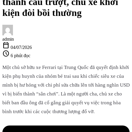
thành cầu trượt, chủ xe khởi
kiện đòi bồi thường
admin
calendar_today
04/07/2026
schedule
6 phút đọc
Một chủ sở hữu xe Ferrari tại Trung Quốc đã quyết định khởi
kiện phụ huynh của nhóm bé trai sau khi chiếc siêu xe của
mình bị hư hỏng với chi phí sửa chữa lên tới hàng nghìn USD
vì bị biến thành “sân chơi”. Là một người cha, chủ xe cho
biết ban đầu ông đã cố gắng giải quyết vụ việc trong hòa
bình trước khi các cuộc thương lượng đổ vỡ.