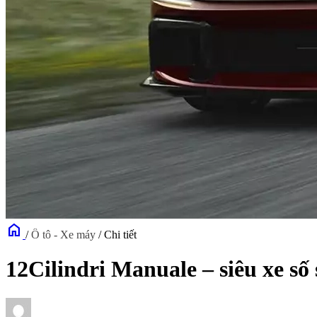
home
/
Ô tô - Xe máy
/
Chi tiết
12Cilindri Manuale – siêu xe số