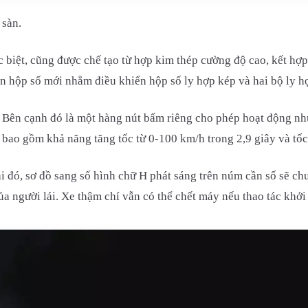
 sàn.
 biệt, cũng được chế tạo từ hợp kim thép cường độ cao, kết hợp h
iển hộp số mới nhằm điều khiển hộp số ly hợp kép và hai bộ ly h
. Bên cạnh đó là một hàng nút bấm riêng cho phép hoạt động như
 bao gồm khả năng tăng tốc từ 0-100 km/h trong 2,9 giây và tốc 
Khi đó, sơ đồ sang số hình chữ H phát sáng trên núm cần số sẽ 
ủa người lái. Xe thậm chí vẫn có thể chết máy nếu thao tác khở