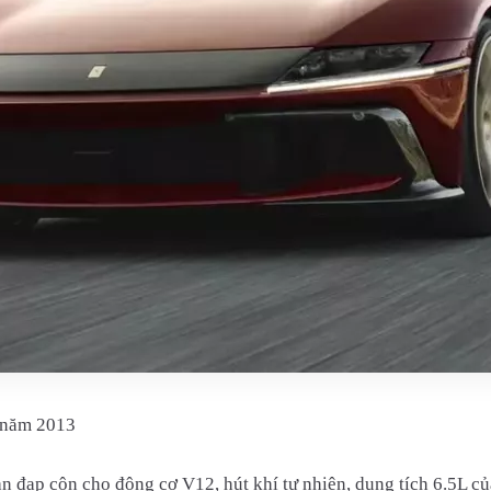
ừ năm 2013
bàn đạp côn cho động cơ V12, hút khí tự nhiên, dung tích 6.5L