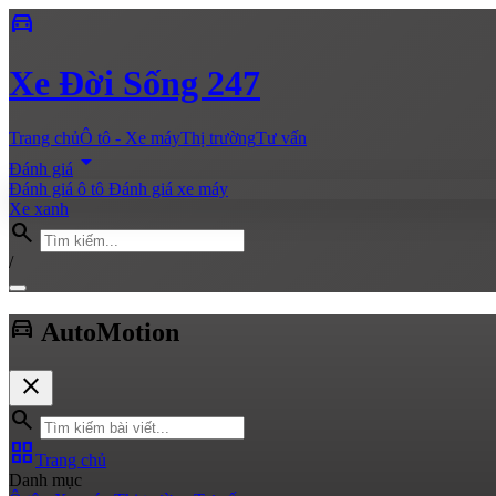
directions_car
Xe
Đời Sống 247
Trang chủ
Ô tô - Xe máy
Thị trường
Tư vấn
arrow_drop_down
Đánh giá
Đánh giá ô tô
Đánh giá xe máy
Xe xanh
search
/
directions_car
Auto
Motion
close
search
grid_view
Trang chủ
Danh mục