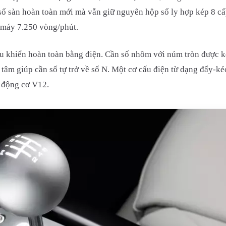
ố sàn hoàn toàn mới mà vẫn giữ nguyên hộp số ly hợp kép 8 cấp.
 máy 7.250 vòng/phút.
u khiển hoàn toàn bằng điện. Cần số nhôm với núm tròn được kế
tâm giúp cần số tự trở về số N. Một cơ cấu điện từ dạng đẩy-kéo
o động cơ V12.