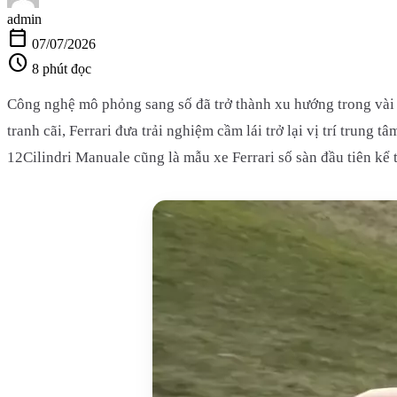
admin
calendar_today
07/07/2026
schedule
8 phút đọc
Công nghệ mô phỏng sang số đã trở thành xu hướng trong vài 
tranh cãi, Ferrari đưa trải nghiệm cầm lái trở lại vị trí trun
12Cilindri Manuale cũng là mẫu xe Ferrari số sàn đầu tiên kể 