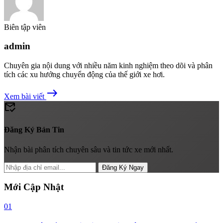
Biên tập viên
admin
Chuyên gia nội dung với nhiều năm kinh nghiệm theo dõi và phân
tích các xu hướng chuyển động của thế giới xe hơi.
east
Xem bài viết
mark_email_read
Đăng Ký Bản Tin
Nhận bài phân tích chuyên sâu và tin tức xe mới nhất.
Đăng Ký Ngay
Mới Cập Nhật
01