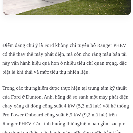
Điểm đáng chú ý là Ford không chỉ tuyên bố Ranger PHEV
có thể thay thế máy phát điện, mà còn cho rằng mẫu bán tải
này vận hành hiệu quả hơn ở nhiều tiêu chí quan trọng, đặc
biệt là khí thải và mức tiêu thụ nhiên liệu.
Trong các thử nghiệm được thực hiện tại trung tâm kỹ thuật
của Ford ở Dunton, Anh, hãng đã so sánh một máy phát điện
chạy xăng di động công suất 4 kW (5,3 mã lực) với hệ thống
Pro Power Onboard công suất 6,9 kW (9,2 mã lực) trên
Ranger PHEV. Các tình huống thử nghiệm bao gồm sạc pin
cho dụng cụ điện, vận hành máy sưởi, đun nước bằng ấm