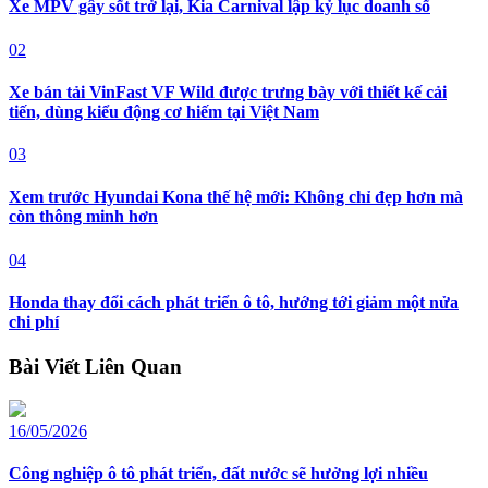
Xe MPV gây sốt trở lại, Kia Carnival lập kỷ lục doanh số
02
Xe bán tải VinFast VF Wild được trưng bày với thiết kế cải
tiến, dùng kiểu động cơ hiếm tại Việt Nam
03
Xem trước Hyundai Kona thế hệ mới: Không chỉ đẹp hơn mà
còn thông minh hơn
04
Honda thay đổi cách phát triển ô tô, hướng tới giảm một nửa
chi phí
Bài Viết Liên Quan
16/05/2026
Công nghiệp ô tô phát triển, đất nước sẽ hưởng lợi nhiều