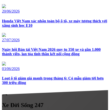
20/06/2026
Honda Việt Nam xác nhận toàn bộ ô tô, xe máy tương thích với
xăng sinh học E10
27/07/2026
Ngày hội Bán tải Việt Nam 2026 quy tụ 350 xe và gần 1.000
thành viên, lan tỏa tinh thần kết nối cộng đồng
03/06/2026
Loạt ô tô giảm giá mạnh trong tháng 6: Có mẫu giảm tới hơn
300 triệu đồng
directions_car
Xe
Đời Sống 247