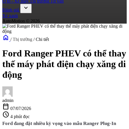
Ô tô - Xe máy
Thị trường
Tư vấn
expand_more
Đánh giá
Xe xanh
AutoMotion © 2026
home
/
Thị trường
/
Chi tiết
Ford Ranger PHEV có thể thay
thế máy phát điện chạy xăng di
động
admin
calendar_today
07/07/2026
schedule
4 phút đọc
Ford đang đặt nhiều kỳ vọng vào mẫu Ranger Plug-In