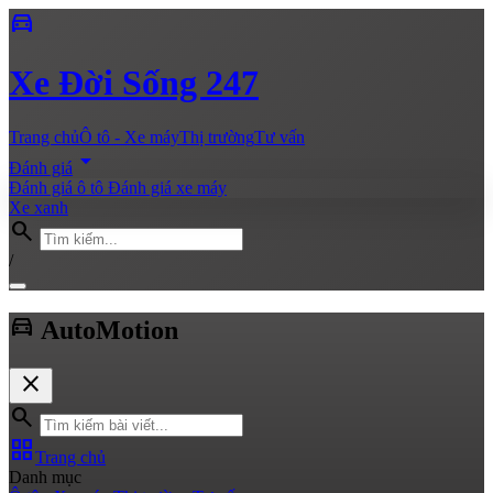
directions_car
Xe
Đời Sống 247
Trang chủ
Ô tô - Xe máy
Thị trường
Tư vấn
arrow_drop_down
Đánh giá
Đánh giá ô tô
Đánh giá xe máy
Xe xanh
search
/
directions_car
Auto
Motion
close
search
grid_view
Trang chủ
Danh mục