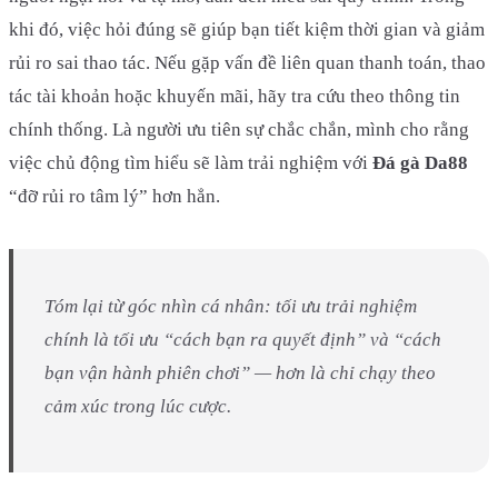
khi đó, việc hỏi đúng sẽ giúp bạn tiết kiệm thời gian và giảm
rủi ro sai thao tác. Nếu gặp vấn đề liên quan thanh toán, thao
tác tài khoản hoặc khuyến mãi, hãy tra cứu theo thông tin
chính thống. Là người ưu tiên sự chắc chắn, mình cho rằng
việc chủ động tìm hiểu sẽ làm trải nghiệm với
Đá gà Da88
“đỡ rủi ro tâm lý” hơn hẳn.
Tóm lại từ góc nhìn cá nhân: tối ưu trải nghiệm
chính là tối ưu “cách bạn ra quyết định” và “cách
bạn vận hành phiên chơi” — hơn là chỉ chạy theo
cảm xúc trong lúc cược.