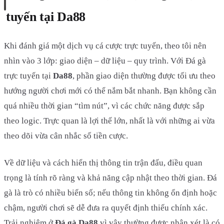
tuyến tại Da88
Khi đánh giá một dịch vụ cá cược trực tuyến, theo tôi nên
nhìn vào 3 lớp: giao diện – dữ liệu – quy trình. Với Đá gà
trực tuyến tại
Da88
, phần giao diện thường được tối ưu theo
hướng người chơi mới có thể nắm bắt nhanh. Bạn không cần
quá nhiều thời gian “tìm nút”, vì các chức năng được sắp
theo logic. Trực quan là lợi thế lớn, nhất là với những ai vừa
theo dõi vừa cân nhắc số tiền cược.
Về dữ liệu và cách hiển thị thông tin trận đấu, điều quan
trọng là tính rõ ràng và khả năng cập nhật theo thời gian. Đá
gà là trò có nhiều biến số; nếu thông tin không ổn định hoặc
chậm, người chơi sẽ dễ đưa ra quyết định thiếu chính xác.
Trải nghiệm ở
Đá gà Da88
vì vậy thường được nhận xét là có