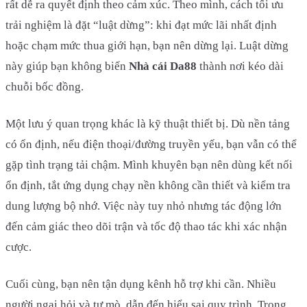
rất dễ ra quyết định theo cảm xúc. Theo mình, cách tối ưu
trải nghiệm là đặt “luật dừng”: khi đạt mức lãi nhất định
hoặc chạm mức thua giới hạn, bạn nên dừng lại. Luật dừng
này giúp bạn không biến
Nhà cái Da88
thành nơi kéo dài
chuỗi bốc đồng.
Một lưu ý quan trọng khác là kỹ thuật thiết bị. Dù nền tảng
có ổn định, nếu điện thoại/đường truyền yếu, bạn vẫn có thể
gặp tình trạng tải chậm. Mình khuyên bạn nên dùng kết nối
ổn định, tắt ứng dụng chạy nền không cần thiết và kiểm tra
dung lượng bộ nhớ. Việc này tuy nhỏ nhưng tác động lớn
đến cảm giác theo dõi trận và tốc độ thao tác khi xác nhận
cược.
Cuối cùng, bạn nên tận dụng kênh hỗ trợ khi cần. Nhiều
người ngại hỏi và tự mò, dẫn đến hiểu sai quy trình. Trong