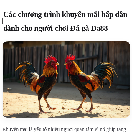
Các chương trình khuyến mãi hấp dẫn
dành cho người chơi Đá gà Da88
Khuyến mãi là yếu tố nhiều người quan tâm vì nó giúp tăng