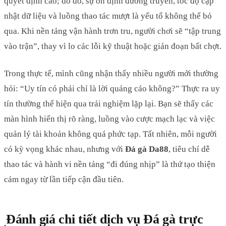
quyết định cao; do đó, sự ổn định đường truyền, tốc độ cập
nhật dữ liệu và luồng thao tác mượt là yếu tố không thể bỏ
qua. Khi nền tảng vận hành trơn tru, người chơi sẽ “tập trung
vào trận”, thay vì lo các lỗi kỹ thuật hoặc gián đoạn bất chợt.
Trong thực tế, mình cũng nhận thấy nhiều người mới thường
hỏi: “Uy tín có phải chỉ là lời quảng cáo không?” Thực ra uy
tín thường thể hiện qua trải nghiệm lặp lại. Bạn sẽ thấy các
màn hình hiển thị rõ ràng, luồng vào cược mạch lạc và việc
quản lý tài khoản không quá phức tạp. Tất nhiên, mỗi người
có kỳ vọng khác nhau, nhưng với
Đá gà Da88
, tiêu chí dễ
thao tác và hành vi nền tảng “đi đúng nhịp” là thứ tạo thiện
cảm ngay từ lần tiếp cận đầu tiên.
Đánh giá chi tiết dịch vụ Đá gà trực