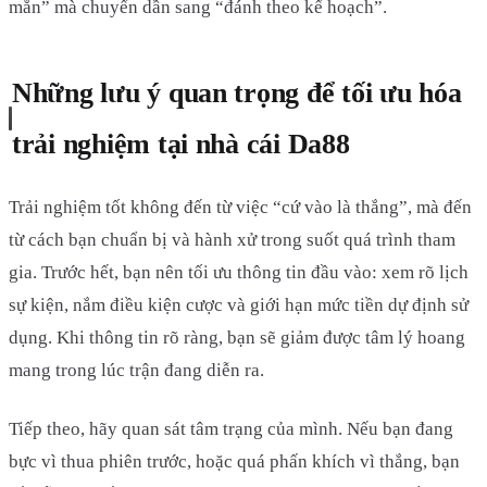
mắn” mà chuyển dần sang “đánh theo kế hoạch”.
Những lưu ý quan trọng để tối ưu hóa
trải nghiệm tại nhà cái Da88
Trải nghiệm tốt không đến từ việc “cứ vào là thắng”, mà đến
từ cách bạn chuẩn bị và hành xử trong suốt quá trình tham
gia. Trước hết, bạn nên tối ưu thông tin đầu vào: xem rõ lịch
sự kiện, nắm điều kiện cược và giới hạn mức tiền dự định sử
dụng. Khi thông tin rõ ràng, bạn sẽ giảm được tâm lý hoang
mang trong lúc trận đang diễn ra.
Tiếp theo, hãy quan sát tâm trạng của mình. Nếu bạn đang
bực vì thua phiên trước, hoặc quá phấn khích vì thắng, bạn