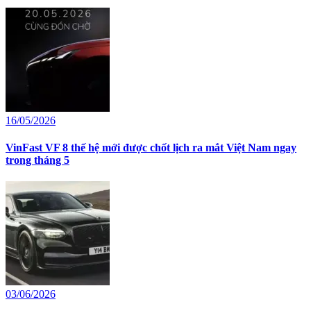
16/05/2026
VinFast VF 8 thế hệ mới được chốt lịch ra mắt Việt Nam ngay
trong tháng 5
03/06/2026