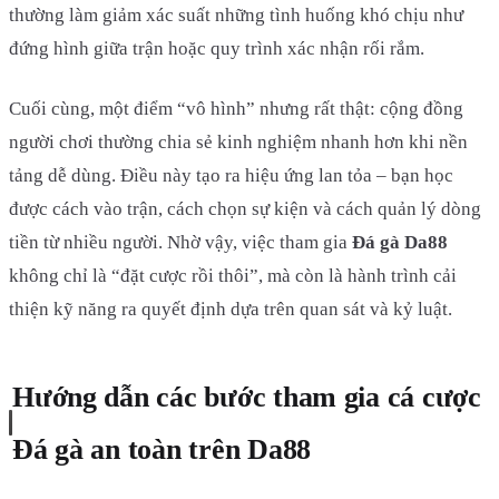
thường làm giảm xác suất những tình huống khó chịu như
đứng hình giữa trận hoặc quy trình xác nhận rối rắm.
Cuối cùng, một điểm “vô hình” nhưng rất thật: cộng đồng
người chơi thường chia sẻ kinh nghiệm nhanh hơn khi nền
tảng dễ dùng. Điều này tạo ra hiệu ứng lan tỏa – bạn học
được cách vào trận, cách chọn sự kiện và cách quản lý dòng
tiền từ nhiều người. Nhờ vậy, việc tham gia
Đá gà Da88
không chỉ là “đặt cược rồi thôi”, mà còn là hành trình cải
thiện kỹ năng ra quyết định dựa trên quan sát và kỷ luật.
Hướng dẫn các bước tham gia cá cược
Đá gà an toàn trên Da88