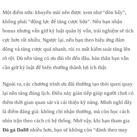
Một điểm nữa: khuyến mãi nên được xem như “đòn bẩy”,
không phải “động lực để tăng cược bừa”. Nếu bạn nhận
bonus nhưng vẫn giữ kỷ luật quản lý vốn, trải nghiệm sẽ tích
cực hơn rất nhiều. Ngược lại, nếu bạn theo hiệu ứng đám
đông và tăng cược quá nhanh, rủi ro mất kiểm soát tăng lên
rõ rệt. Dù nền tảng có ưu đãi tốt đến đâu, bản thân bạn vẫn
cần giữ kỷ luật để biến thưởng thành lợi ích thật.
Ngoài ra, các chương trình ưu đãi thường tạo thói quen quay
lại nền tảng đúng lịch. Điều này gián tiếp giúp người chơi có
thêm thời gian quan sát và cải thiện kỹ năng. Mình nghĩ đây
là điểm đáng giá: không chỉ nhận thưởng, mà còn học cách
nhìn trận theo cách có hệ thống. Nhờ vậy, khi bạn tham gia
Đá gà Da88
nhiều hơn, bạn sẽ không còn “đánh theo may