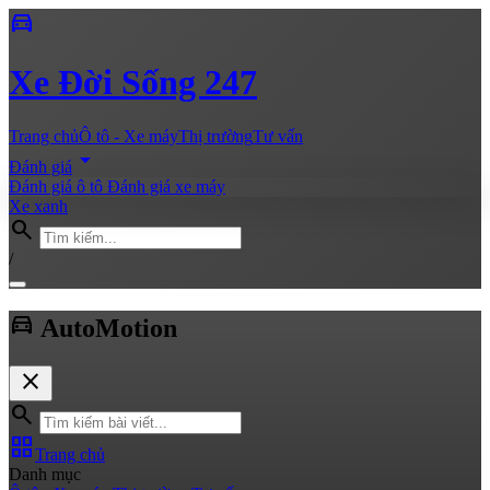
directions_car
Xe
Đời Sống 247
Trang chủ
Ô tô - Xe máy
Thị trường
Tư vấn
arrow_drop_down
Đánh giá
Đánh giá ô tô
Đánh giá xe máy
Xe xanh
search
/
directions_car
Auto
Motion
close
search
grid_view
Trang chủ
Danh mục