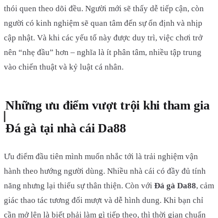
thói quen theo dõi đều. Người mới sẽ thấy dễ tiếp cận, còn
người có kinh nghiệm sẽ quan tâm đến sự ổn định và nhịp
cập nhật. Và khi các yếu tố này được duy trì, việc chơi trở
nên “nhẹ đầu” hơn – nghĩa là ít phân tâm, nhiều tập trung
vào chiến thuật và kỷ luật cá nhân.
Những ưu điểm vượt trội khi tham gia
Đá gà tại nhà cái Da88
Ưu điểm đầu tiên mình muốn nhắc tới là trải nghiệm vận
hành theo hướng người dùng. Nhiều nhà cái có đầy đủ tính
năng nhưng lại thiếu sự thân thiện. Còn với
Đá gà Da88
, cảm
giác thao tác tương đối mượt và dễ hình dung. Khi bạn chỉ
cần mở lên là biết phải làm gì tiếp theo, thì thời gian chuẩn