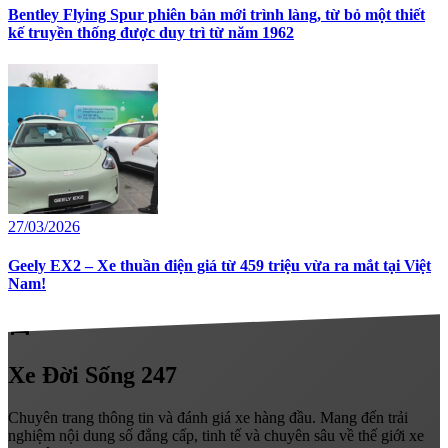
Bentley Flying Spur phiên bản mới trình làng, từ bỏ một thiết
kế truyền thống được duy trì từ năm 1962
27/03/2026
Geely EX2 – Xe thuần điện giá từ 459 triệu vừa ra mắt tại Việt
Nam!
directions_car
Xe
Đời Sống 247
Chuyên trang thông tin và đánh giá xe hàng đầu. Mang đến trải
nghiệm nội dung số đẳng cấp, tinh tế và chuyên sâu về thế giới xe