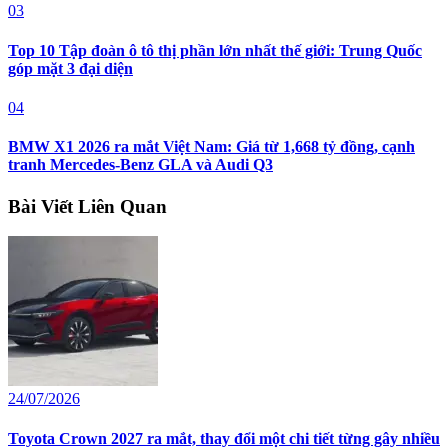
03
Top 10 Tập đoàn ô tô thị phần lớn nhất thế giới: Trung Quốc
góp mặt 3 đại diện
04
BMW X1 2026 ra mắt Việt Nam: Giá từ 1,668 tỷ đồng, cạnh
tranh Mercedes-Benz GLA và Audi Q3
Bài Viết Liên Quan
24/07/2026
Toyota Crown 2027 ra mắt, thay đổi một chi tiết từng gây nhiều