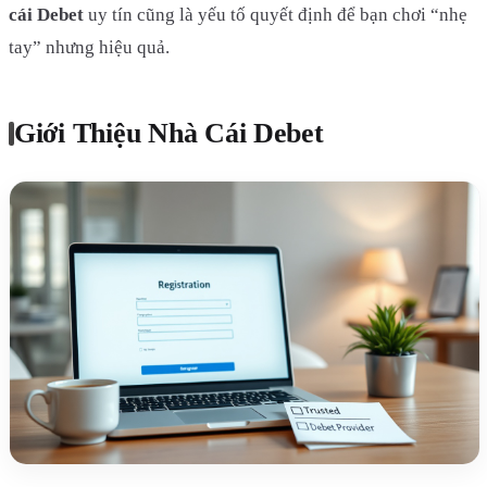
cái Debet
uy tín cũng là yếu tố quyết định để bạn chơi “nhẹ
tay” nhưng hiệu quả.
Giới Thiệu Nhà Cái Debet