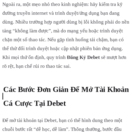
Ngoài ra, một mẹo nhỏ theo kinh nghiệm: hãy kiểm tra kỹ
đường truyền internet và trình duyệt/ứng dụng bạn đang
dùng. Nhiều trường hợp người dùng bị lỗi không phải do nền
tảng “không làm được”, mà do mạng yếu hoặc trình duyệt
chặn một số thao tác. Nếu gặp tình huống tải chậm, bạn có
thể thử đổi trình duyệt hoặc cập nhật phiên bản ứng dụng.
Khi mọi thứ ổn định, quy trình
Đăng Ký Debet
sẽ mượt hơn
rõ rệt, hạn chế rủi ro thao tác sai.
Các Bước Đơn Giản Để Mở Tài Khoản
Cá Cược Tại Debet
Để mở tài khoản tại Debet, bạn có thể hình dung theo một
chuỗi bước rất “dễ học, dễ làm”. Thông thường, bước đầu