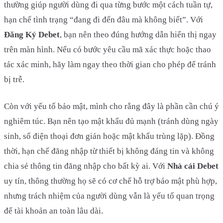
thường giúp người dùng đi qua từng bước một cách tuần tự,
hạn chế tình trạng “đang đi đến đâu mà không biết”. Với
Đăng Ký Debet
, bạn nên theo đúng hướng dẫn hiển thị ngay
trên màn hình. Nếu có bước yêu cầu mã xác thực hoặc thao
tác xác minh, hãy làm ngay theo thời gian cho phép để tránh
bị trễ.
Còn với yếu tố bảo mật, mình cho rằng đây là phần cần chú ý
nghiêm túc. Bạn nên tạo mật khẩu đủ mạnh (tránh dùng ngày
sinh, số điện thoại đơn giản hoặc mật khẩu trùng lặp). Đồng
thời, hạn chế đăng nhập từ thiết bị không đáng tin và không
chia sẻ thông tin đăng nhập cho bất kỳ ai. Với
Nhà cái Debet
uy tín, thông thường họ sẽ có cơ chế hỗ trợ bảo mật phù hợp,
nhưng trách nhiệm của người dùng vẫn là yếu tố quan trọng
để tài khoản an toàn lâu dài.