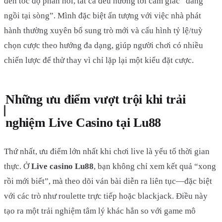
đến tốc độ phản hồi, tất cả đều hướng tới cảm giác “đang
ngồi tại sòng”. Mình đặc biệt ấn tượng với việc nhà phát
hành thường xuyên bổ sung trò mới và cấu hình tỷ lệ/tuỳ
chọn cược theo hướng đa dạng, giúp người chơi có nhiều
chiến lược để thử thay vì chỉ lặp lại một kiểu đặt cược.
Những ưu điểm vượt trội khi trải
nghiệm Live Casino tại Lu88
Thứ nhất, ưu điểm lớn nhất khi chơi live là yếu tố thời gian
thực. Ở
Live casino Lu88
, bạn không chỉ xem kết quả “xong
rồi mới biết”, mà theo dõi ván bài diễn ra liên tục—đặc biệt
với các trò như roulette trực tiếp hoặc blackjack. Điều này
tạo ra một trải nghiệm tâm lý khác hẳn so với game mô