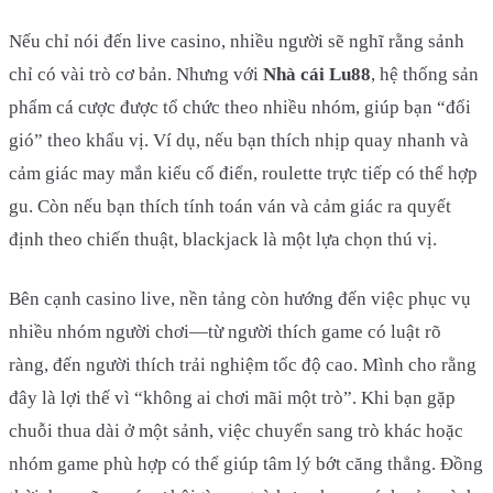
Nếu chỉ nói đến live casino, nhiều người sẽ nghĩ rằng sảnh
chỉ có vài trò cơ bản. Nhưng với
Nhà cái Lu88
, hệ thống sản
phẩm cá cược được tổ chức theo nhiều nhóm, giúp bạn “đổi
gió” theo khẩu vị. Ví dụ, nếu bạn thích nhịp quay nhanh và
cảm giác may mắn kiểu cổ điển, roulette trực tiếp có thể hợp
gu. Còn nếu bạn thích tính toán ván và cảm giác ra quyết
định theo chiến thuật, blackjack là một lựa chọn thú vị.
Bên cạnh casino live, nền tảng còn hướng đến việc phục vụ
nhiều nhóm người chơi—từ người thích game có luật rõ
ràng, đến người thích trải nghiệm tốc độ cao. Mình cho rằng
đây là lợi thế vì “không ai chơi mãi một trò”. Khi bạn gặp
chuỗi thua dài ở một sảnh, việc chuyển sang trò khác hoặc
nhóm game phù hợp có thể giúp tâm lý bớt căng thẳng. Đồng