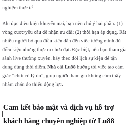
nghiệm thực tế.
Khi đọc điều kiện khuyến mãi, bạn nên chú ý hai phần: (1)
vòng cược/yêu cầu để nhận ưu đãi; (2) thời hạn áp dụng. Rất
nhiều người bỏ qua điều kiện dẫn đến việc tưởng mình đủ
điều kiện nhưng thực ra chưa đạt. Đặc biệt, nếu bạn tham gia
sảnh live thường xuyên, hãy theo dõi lịch sự kiện để tận
dụng đúng thời điểm.
Nhà cái Lu88
hướng tới việc tạo cảm
giác “chơi có lý do”, giúp người tham gia không cảm thấy
nhàm chán do thiếu động lực.
Cam kết bảo mật và dịch vụ hỗ trợ
khách hàng chuyên nghiệp từ Lu88