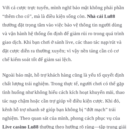
Với cá cược trực tuyến, mình nghĩ bảo mật không phải phần
“thêm cho có”, mà là điều kiện sống còn.
Nhà cái Lu88
thường đặt trọng tâm vào việc bảo vệ thông tin người dùng
và vận hành hệ thống ổn định để giảm rủi ro trong quá trình
giao dịch. Khi bạn chơi ở sảnh live, các thao tác nạp/rút và
đặt cược diễn ra thường xuyên; vì vậy nền tảng cần có cơ
chế kiểm soát tốt để giảm sai lệch.
Ngoài bảo mật, hỗ trợ khách hàng cũng là yếu tố quyết định
chất lượng trải nghiệm. Trong thực tế, người chơi có thể gặp
tình huống như không hiểu cách kích hoạt khuyến mãi, thao
tác nạp chậm hoặc cần trợ giúp về điều kiện cược. Khi đó,
kênh hỗ trợ nhanh sẽ giúp bạn không bị “đứt mạch” trải
nghiệm. Theo quan sát của mình, phong cách phục vụ của
Live casino Lu88
thường theo hướng rõ ràng—tập trung giải