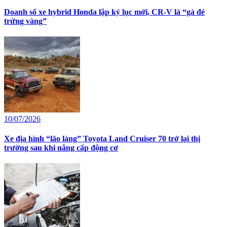
Doanh số xe hybrid Honda lập kỷ lục mới, CR-V là “gà đẻ
trứng vàng”
10/07/2026
Xe địa hình “lão làng” Toyota Land Cruiser 70 trở lại thị
trường sau khi nâng cấp động cơ