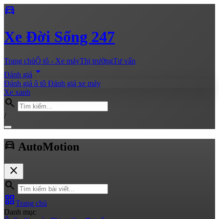
directions_car
Xe
Đời Sống 247
Trang chủ
Ô tô - Xe máy
Thị trường
Tư vấn
arrow_drop_down
Đánh giá
Đánh giá ô tô
Đánh giá xe máy
Xe xanh
search
/
directions_car
Auto
Motion
close
search
grid_view
Trang chủ
Danh mục