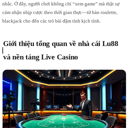
nhắc. Ở đây, người chơi không chỉ “xem game” mà thật sự
cảm nhận nhịp cược theo thời gian thực—từ bàn roulette,
blackjack cho đến các trò bài đậm tính kịch tính.
Giới thiệu tổng quan về nhà cái Lu88
và nền tảng Live Casino