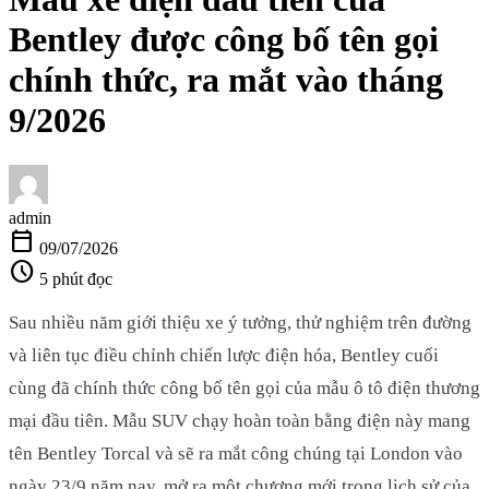
Bentley được công bố tên gọi
chính thức, ra mắt vào tháng
9/2026
admin
calendar_today
09/07/2026
schedule
5 phút đọc
Sau nhiều năm giới thiệu xe ý tưởng, thử nghiệm trên đường
và liên tục điều chỉnh chiến lược điện hóa, Bentley cuối
cùng đã chính thức công bố tên gọi của mẫu ô tô điện thương
mại đầu tiên. Mẫu SUV chạy hoàn toàn bằng điện này mang
tên Bentley Torcal và sẽ ra mắt công chúng tại London vào
ngày 23/9 năm nay, mở ra một chương mới trong lịch sử của