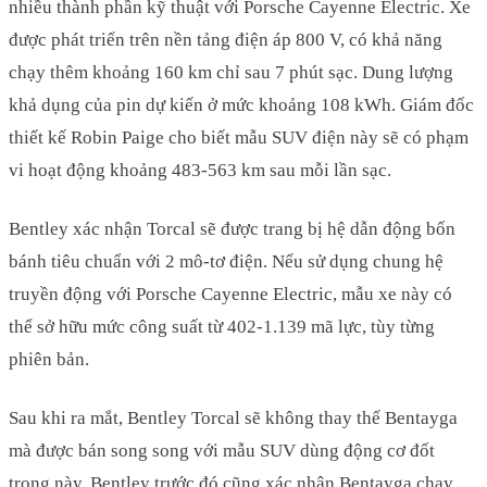
nhiều thành phần kỹ thuật với Porsche Cayenne Electric. Xe
được phát triển trên nền tảng điện áp 800 V, có khả năng
chạy thêm khoảng 160 km chỉ sau 7 phút sạc. Dung lượng
khả dụng của pin dự kiến ở mức khoảng 108 kWh. Giám đốc
thiết kế Robin Paige cho biết mẫu SUV điện này sẽ có phạm
vi hoạt động khoảng 483-563 km sau mỗi lần sạc.
Bentley xác nhận Torcal sẽ được trang bị hệ dẫn động bốn
bánh tiêu chuẩn với 2 mô-tơ điện. Nếu sử dụng chung hệ
truyền động với Porsche Cayenne Electric, mẫu xe này có
thể sở hữu mức công suất từ 402-1.139 mã lực, tùy từng
phiên bản.
Sau khi ra mắt, Bentley Torcal sẽ không thay thế Bentayga
mà được bán song song với mẫu SUV dùng động cơ đốt
trong này. Bentley trước đó cũng xác nhận Bentayga chạy