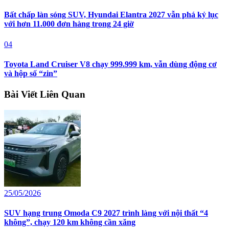
Bất chấp làn sóng SUV, Hyundai Elantra 2027 vẫn phá kỷ lục
với hơn 11.000 đơn hàng trong 24 giờ
04
Toyota Land Cruiser V8 chạy 999.999 km, vẫn dùng động cơ
và hộp số “zin”
Bài Viết Liên Quan
25/05/2026
SUV hạng trung Omoda C9 2027 trình làng với nội thất “4
không”, chạy 120 km không cần xăng