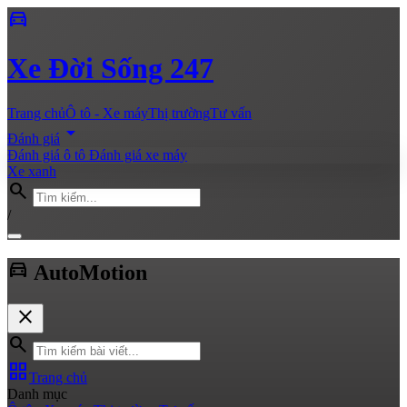
directions_car
Xe
Đời Sống 247
Trang chủ
Ô tô - Xe máy
Thị trường
Tư vấn
arrow_drop_down
Đánh giá
Đánh giá ô tô
Đánh giá xe máy
Xe xanh
search
/
directions_car
Auto
Motion
close
search
grid_view
Trang chủ
Danh mục