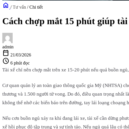
home
/
Tư vấn
/
Chi tiết
Cách chợp mắt 15 phút giúp tài
admin
calendar_today
21/03/2026
schedule
6 phút đọc
Tài xế chỉ nên chợp mắt trên xe 15-20 phút nếu quá buồn ngủ, 
Cơ quan quản lý an toàn giao thông quốc gia Mỹ (NHTSA) cho b
thương và 1.500 người tử vong. Do đó, điều quan trọng nhất l
không thể nhớ các biển báo trên đường, tay lái loạng choạng h
Nếu cơn buồn ngủ xảy ra khi đang lái xe, tài xế cần dừng phư
xế hồi phục độ tập trung và sự tỉnh táo. Nếu ngủ quá lâu có th