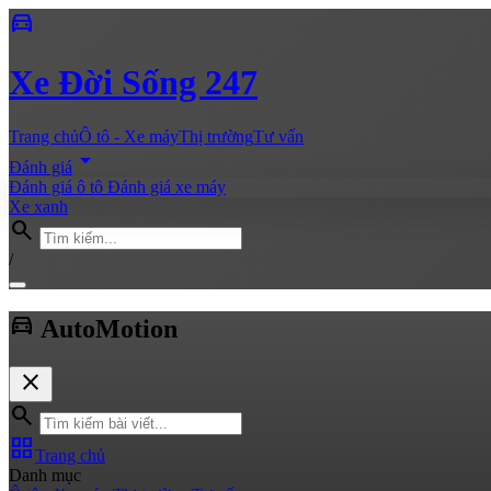
directions_car
Xe
Đời Sống 247
Trang chủ
Ô tô - Xe máy
Thị trường
Tư vấn
arrow_drop_down
Đánh giá
Đánh giá ô tô
Đánh giá xe máy
Xe xanh
search
/
directions_car
Auto
Motion
close
search
grid_view
Trang chủ
Danh mục