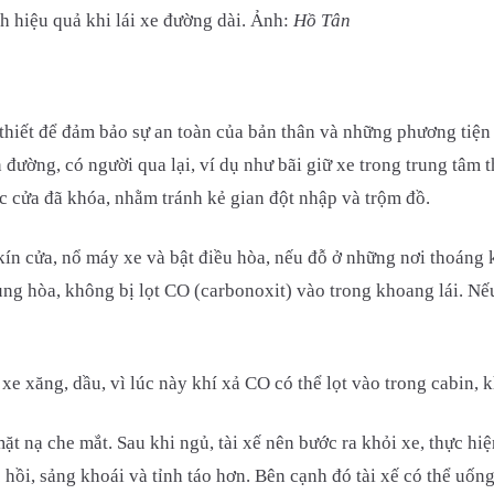
h hiệu quả khi lái xe đường dài. Ảnh:
Hồ Tân
 thiết để đảm bảo sự an toàn của bản thân và những phương tiệ
 đường, có người qua lại, ví dụ như bãi giữ xe trong trung tâm t
ác cửa đã khóa, nhằm tránh kẻ gian đột nhập và trộm đồ.
ín cửa, nổ máy xe và bật điều hòa, nếu đỗ ở những nơi thoáng k
trung hòa, không bị lọt CO (carbonoxit) vào trong khoang lái. Nế
 xăng, dầu, vì lúc này khí xả CO có thể lọt vào trong cabin, kh
mặt nạ che mắt. Sau khi ngủ, tài xế nên bước ra khỏi xe, thực h
hồi, sảng khoái và tỉnh táo hơn. Bên cạnh đó tài xế có thể uống