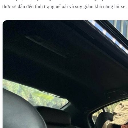
thức sẽ dẫn đến tình trạng uể oải và suy giảm khả năng lái xe.