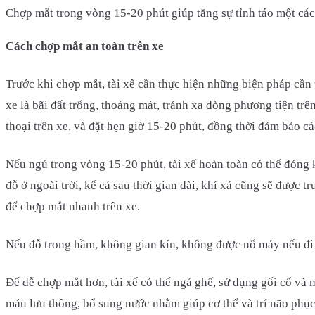
Chợp mắt trong vòng 15-20 phút giúp tăng sự tỉnh táo một các
Cách chợp mắt an toàn trên xe
Trước khi chợp mắt, tài xế cần thực hiện những biện pháp cần
xe là bãi đất trống, thoáng mát, tránh xa dòng phương tiện trên
thoại trên xe, và đặt hẹn giờ 15-20 phút, đồng thời đảm bảo c
Nếu ngủ trong vòng 15-20 phút, tài xế hoàn toàn có thể đóng k
đỗ ở ngoài trời, kể cả sau thời gian dài, khí xả cũng sẽ được 
để chợp mắt nhanh trên xe.
Nếu đỗ trong hầm, không gian kín, không được nổ máy nếu đi xe
Để dễ chợp mắt hơn, tài xế có thể ngả ghế, sử dụng gối cổ và 
máu lưu thông, bổ sung nước nhằm giúp cơ thể và trí não phục 