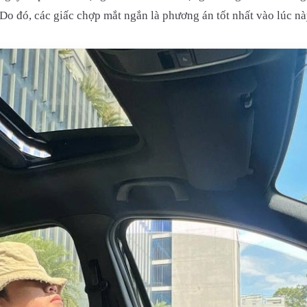
 Do đó, các giấc chợp mắt ngắn là phương án tốt nhất vào lúc nà