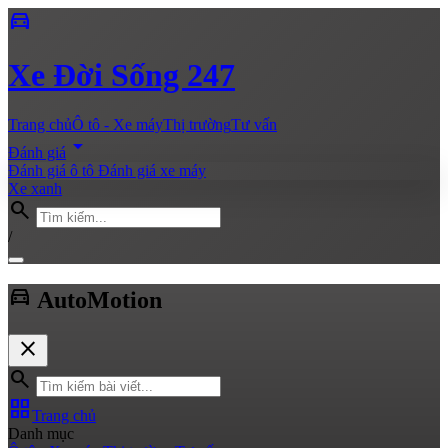
directions_car
Xe
Đời Sống 247
Trang chủ
Ô tô - Xe máy
Thị trường
Tư vấn
arrow_drop_down
Đánh giá
Đánh giá ô tô
Đánh giá xe máy
Xe xanh
search
/
directions_car
Auto
Motion
close
search
grid_view
Trang chủ
Danh mục