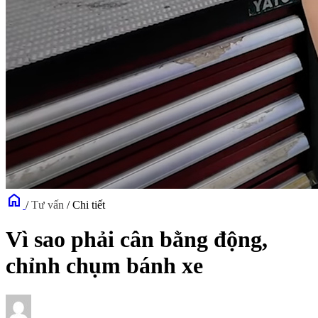
home
/
Tư vấn
/
Chi tiết
Vì sao phải cân bằng động,
chỉnh chụm bánh xe