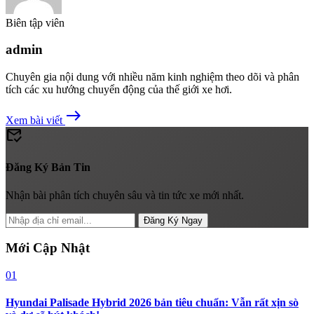
Biên tập viên
admin
Chuyên gia nội dung với nhiều năm kinh nghiệm theo dõi và phân
tích các xu hướng chuyển động của thế giới xe hơi.
east
Xem bài viết
mark_email_read
Đăng Ký Bản Tin
Nhận bài phân tích chuyên sâu và tin tức xe mới nhất.
Đăng Ký Ngay
Mới Cập Nhật
01
Hyundai Palisade Hybrid 2026 bản tiêu chuẩn: Vẫn rất xịn sò