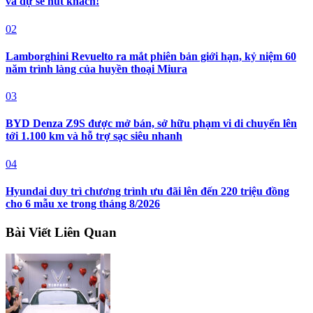
và dự sẽ hút khách!
02
Lamborghini Revuelto ra mắt phiên bản giới hạn, kỷ niệm 60
năm trình làng của huyền thoại Miura
03
BYD Denza Z9S được mở bán, sở hữu phạm vi di chuyển lên
tới 1.100 km và hỗ trợ sạc siêu nhanh
04
Hyundai duy trì chương trình ưu đãi lên đến 220 triệu đồng
cho 6 mẫu xe trong tháng 8/2026
Bài Viết Liên Quan