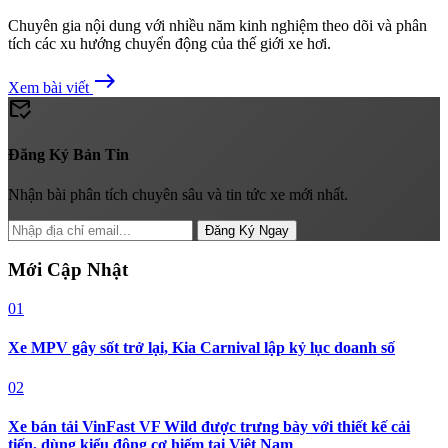
Chuyên gia nội dung với nhiều năm kinh nghiệm theo dõi và phân
tích các xu hướng chuyển động của thế giới xe hơi.
east
Xem bài viết
mark_email_read
Đăng Ký Bản Tin
Nhận bài phân tích chuyên sâu và tin tức xe mới nhất.
Đăng Ký Ngay
Mới Cập Nhật
01
Xe MPV gây sốt trở lại, Kia Carnival lập kỷ lục doanh số
02
Xe bán tải VinFast VF Wild được trưng bày với thiết kế cải
tiến, dùng kiểu động cơ hiếm tại Việt Nam