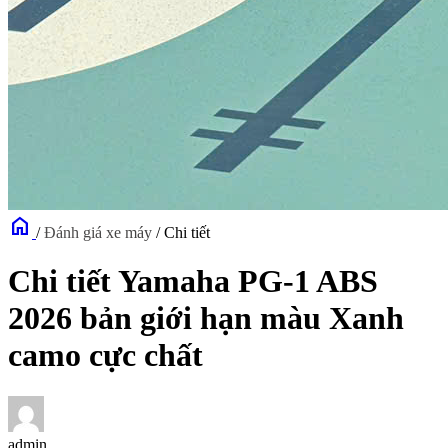
home
/
Đánh giá xe máy
/
Chi tiết
Chi tiết Yamaha PG-1 ABS
2026 bản giới hạn màu Xanh
camo cực chất
admin