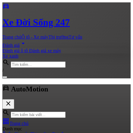
directions_car
Xe
Đời Sống 247
Trang chủ
Ô tô - Xe máy
Thị trường
Tư vấn
arrow_drop_down
Đánh giá
Đánh giá ô tô
Đánh giá xe máy
Xe xanh
search
/
directions_car
Auto
Motion
close
search
grid_view
Trang chủ
Danh mục