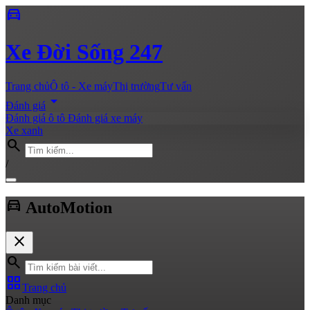
directions_car
Xe
Đời Sống 247
Trang chủ
Ô tô - Xe máy
Thị trường
Tư vấn
arrow_drop_down
Đánh giá
Đánh giá ô tô
Đánh giá xe máy
Xe xanh
search
/
directions_car
Auto
Motion
close
search
grid_view
Trang chủ
Danh mục