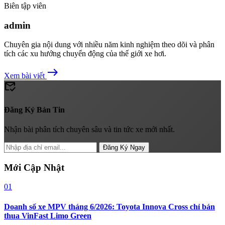
Biên tập viên
admin
Chuyên gia nội dung với nhiều năm kinh nghiệm theo dõi và phân
tích các xu hướng chuyển động của thế giới xe hơi.
east
Xem bài viết
mark_email_read
Đăng Ký Bản Tin
Nhận bài phân tích chuyên sâu và tin tức xe mới nhất.
Đăng Ký Ngay
Mới Cập Nhật
01
Doanh số xe MPV tháng 6/2026: Toyota Innova Cross chỉ bán
thua VinFast Limo Green