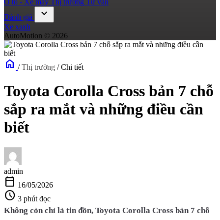
Ô tô - Xe máy
Thị trường
Tư vấn
expand_more
Đánh giá
Xe xanh
AutoMotion © 2026
home
/
Thị trường
/
Chi tiết
Toyota Corolla Cross bản 7 chỗ
sắp ra mắt và những điều cần
biết
admin
calendar_today
16/05/2026
schedule
3 phút đọc
Không còn chỉ là tin đồn, Toyota Corolla Cross bản 7 chỗ