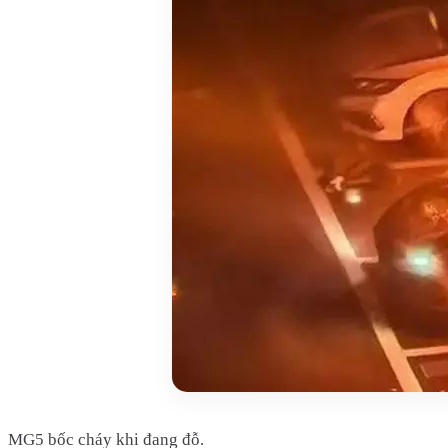
MG5 bốc cháy khi đang đỗ.