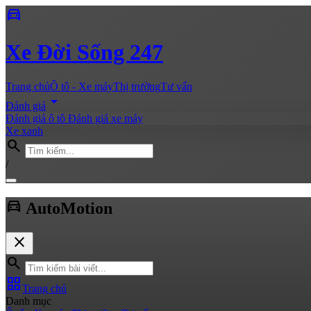
directions_car
Xe
Đời Sống 247
Trang chủ
Ô tô - Xe máy
Thị trường
Tư vấn
arrow_drop_down
Đánh giá
Đánh giá ô tô
Đánh giá xe máy
Xe xanh
search
/
directions_car
Auto
Motion
close
search
grid_view
Trang chủ
Danh mục