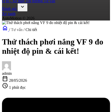
Ô tô - Xe máy
Thị trường
Tư vấn
expand_more
Đánh giá
Xe xanh
AutoMotion © 2026
home
/
Tư vấn
/
Chi tiết
Thử thách phơi nắng VF 9 đo
nhiệt độ pin & cái kết!
admin
calendar_today
28/05/2026
schedule
1 phút đọc