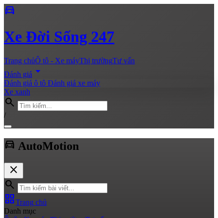
directions_car
Xe
Đời Sống 247
Trang chủ
Ô tô - Xe máy
Thị trường
Tư vấn
arrow_drop_down
Đánh giá
Đánh giá ô tô
Đánh giá xe máy
Xe xanh
search
/
directions_car
Auto
Motion
close
search
grid_view
Trang chủ
Danh mục