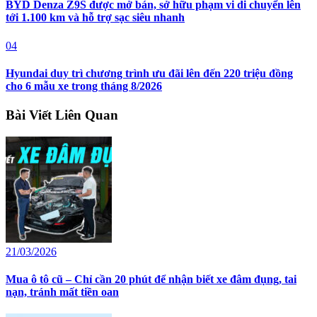
BYD Denza Z9S được mở bán, sở hữu phạm vi di chuyển lên
tới 1.100 km và hỗ trợ sạc siêu nhanh
04
Hyundai duy trì chương trình ưu đãi lên đến 220 triệu đồng
cho 6 mẫu xe trong tháng 8/2026
Bài Viết Liên Quan
21/03/2026
Mua ô tô cũ – Chỉ cần 20 phút để nhận biết xe đâm đụng, tai
nạn, tránh mất tiền oan