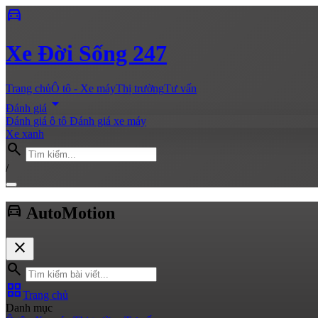
directions_car
Xe
Đời Sống 247
Trang chủ
Ô tô - Xe máy
Thị trường
Tư vấn
arrow_drop_down
Đánh giá
Đánh giá ô tô
Đánh giá xe máy
Xe xanh
search
/
directions_car
Auto
Motion
close
search
grid_view
Trang chủ
Danh mục