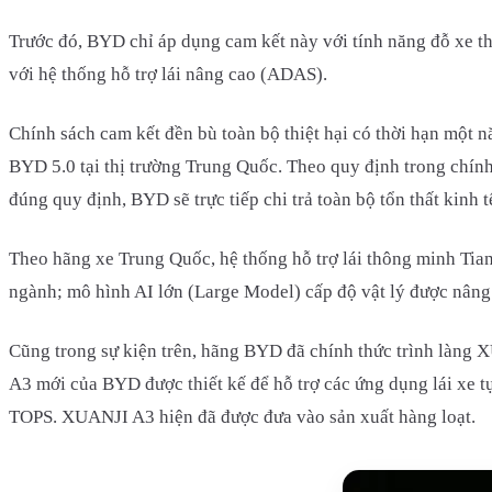
Trước đó, BYD chỉ áp dụng cam kết này với tính năng đỗ xe th
với hệ thống hỗ trợ lái nâng cao (ADAS).
Chính sách cam kết đền bù toàn bộ thiệt hại có thời hạn một 
BYD 5.0 tại thị trường Trung Quốc. Theo quy định trong chính
đúng quy định, BYD sẽ trực tiếp chi trả toàn bộ tổn thất kinh t
Theo hãng xe Trung Quốc, hệ thống hỗ trợ lái thông minh Tia
ngành; mô hình AI lớn (Large Model) cấp độ vật lý được nâng 
Cũng trong sự kiện trên, hãng BYD đã chính thức trình làng 
A3 mới của BYD được thiết kế để hỗ trợ các ứng dụng lái xe tự
TOPS. XUANJI A3 hiện đã được đưa vào sản xuất hàng loạt.