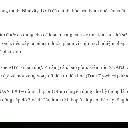
ông minh. Như vậy, BYD đã chính thức trở thành nhà sản xuất ô 
năm được áp dụng cho cả khách hàng mua xe mới lẫn các chủ sở h
 sách, nếu xảy ra tai nạn thuộc phạm vi chịu trách nhiệm pháp
ế phát sinh.
nshen-BYD nhận được 4 nâng cấp, bao gồm: kiến trúc XUANJI 2.0
cấp; và một vòng xoay dữ liệu tự tiến hóa (Data Flywheel) được
XUANJI A3 – dòng chip SoC 4nm chuyên dụng cho hệ thống lái ô
 động cấp độ 3 và 4. Cấu hình tích hợp 3 chip có thể đẩy tổng 