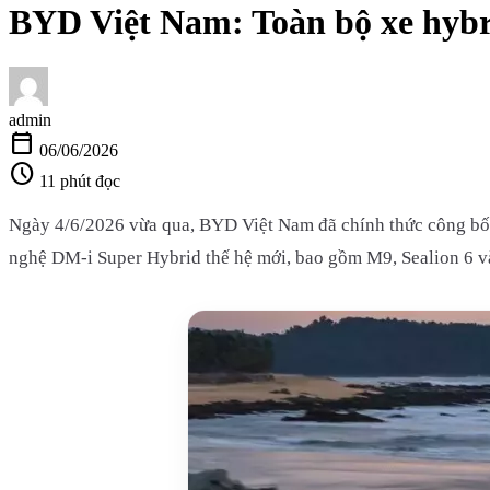
BYD Việt Nam: Toàn bộ xe hybri
admin
calendar_today
06/06/2026
schedule
11 phút đọc
Ngày 4/6/2026 vừa qua, BYD Việt Nam đã chính thức công bố 
nghệ DM-i Super Hybrid thế hệ mới, bao gồm M9, Sealion 6 và