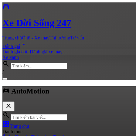
directions_car
Xe
Đời Sống 247
Trang chủ
Ô tô - Xe máy
Thị trường
Tư vấn
arrow_drop_down
Đánh giá
Đánh giá ô tô
Đánh giá xe máy
Xe xanh
search
/
directions_car
Auto
Motion
close
search
grid_view
Trang chủ
Danh mục