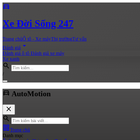
directions_car
Xe
Đời Sống 247
Trang chủ
Ô tô - Xe máy
Thị trường
Tư vấn
arrow_drop_down
Đánh giá
Đánh giá ô tô
Đánh giá xe máy
Xe xanh
search
/
directions_car
Auto
Motion
close
search
grid_view
Trang chủ
Danh mục