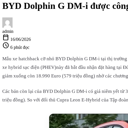
BYD Dolphin G DM-i được công 
admin
calendar_today
16/06/2026
schedule
6 phút đọc
Mẫu xe hatchback cỡ nhỏ BYD Dolphin G DM-i tại thị trường 
xe hybrid sạc điện (PHEV)này đã bắt đầu nhận đặt hàng tại Đứ
giảm xuống còn 18.990 Euro (579 triệu đồng) nhờ các chương t
Các bản còn lại của BYD Dolphin G DM-i có giá niêm yết từ 3
triệu đồng). So với đối thủ Cupra Leon E-Hybrid của Tập đoà