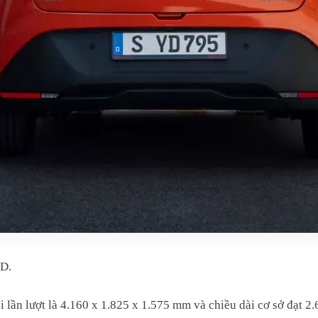
YD.
i lần lượt là 4.160 x 1.825 x 1.575 mm và chiều dài cơ sở đạ