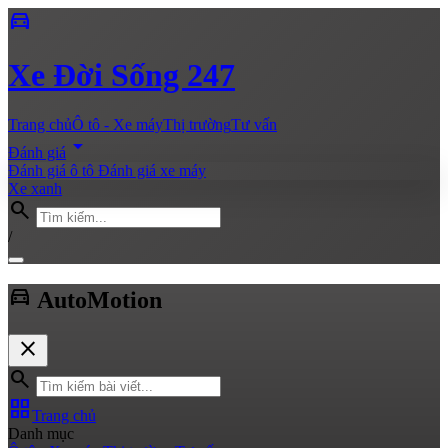
directions_car
Xe
Đời Sống 247
Trang chủ
Ô tô - Xe máy
Thị trường
Tư vấn
arrow_drop_down
Đánh giá
Đánh giá ô tô
Đánh giá xe máy
Xe xanh
search
/
directions_car
Auto
Motion
close
search
grid_view
Trang chủ
Danh mục