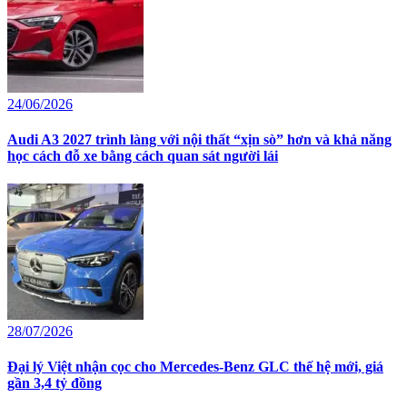
24/06/2026
Audi A3 2027 trình làng với nội thất “xịn sò” hơn và khả năng
học cách đỗ xe bằng cách quan sát người lái
28/07/2026
Đại lý Việt nhận cọc cho Mercedes-Benz GLC thế hệ mới, giá
gần 3,4 tỷ đồng