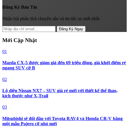
Đăng Ký Bản Tin
Nhận bài phân tích chuyên sâu và tin tức xe mới nhất.
Đăng Ký Ngay
Mới Cập Nhật
01
Mazda CX-5 được giảm giá đến 69 triệu đồng, giá khởi điểm rẻ
ngang SUV cỡ B
02
Lộ diện Nissan NX7 – SUV giá rẻ mới với thiết kế thể thao,
kích thước như X-Trail
03
Mitsubishi sẽ đối đầu với Toyota RAV4 và Honda CR-V bằng
một mẫu Pajero cỡ nhỏ mới