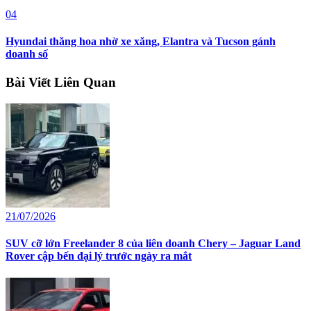
04
Hyundai thăng hoa nhờ xe xăng, Elantra và Tucson gánh
doanh số
Bài Viết Liên Quan
21/07/2026
SUV cỡ lớn Freelander 8 của liên doanh Chery – Jaguar Land
Rover cập bến đại lý trước ngày ra mắt