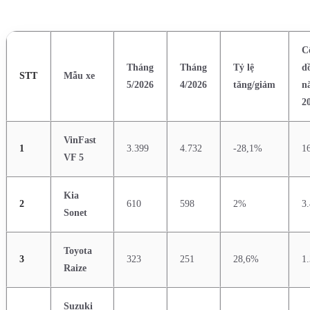
C
Tháng
Tháng
Tỷ lệ
d
STT
Mẫu xe
5/2026
4/2026
tăng/giảm
n
2
VinFast
1
3.399
4.732
-28,1%
1
VF 5
Kia
2
610
598
2%
3
Sonet
Toyota
3
323
251
28,6%
1
Raize
Suzuki