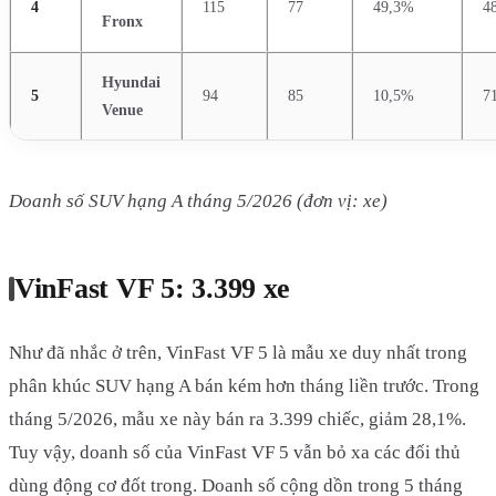
4
115
77
49,3%
4
Fronx
Hyundai
5
94
85
10,5%
7
Venue
Doanh số SUV hạng A tháng 5/2026 (đơn vị: xe)
VinFast VF 5: 3.399 xe
Như đã nhắc ở trên, VinFast VF 5 là mẫu xe duy nhất trong
phân khúc SUV hạng A bán kém hơn tháng liền trước. Trong
tháng 5/2026, mẫu xe này bán ra 3.399 chiếc, giảm 28,1%.
Tuy vậy, doanh số của VinFast VF 5 vẫn bỏ xa các đối thủ
dùng động cơ đốt trong. Doanh số cộng dồn trong 5 tháng