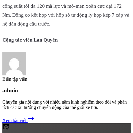
công suất tối đa 120 mã lực và mô-men xoắn cực đại 172
Nm. Động cơ kết hợp với hộp số tự động ly hợp kép 7 cấp và
hệ dẫn động cầu trước.
Cộng tác viên Lan Quyên
Biên tập viên
admin
Chuyên gia nội dung với nhiều năm kinh nghiệm theo dõi và phân
tích các xu hướng chuyển động của thế giới xe hơi.
east
Xem bài viết
mark_email_read