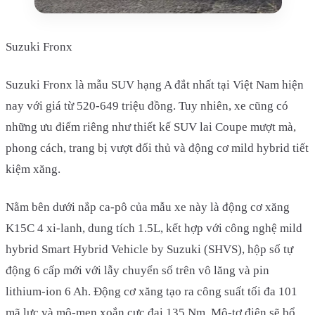
Suzuki Fronx
Suzuki Fronx là mẫu SUV hạng A đắt nhất tại Việt Nam hiện
nay với giá từ 520-649 triệu đồng. Tuy nhiên, xe cũng có
những ưu điểm riêng như thiết kế SUV lai Coupe mượt mà,
phong cách, trang bị vượt đối thủ và động cơ mild hybrid tiết
kiệm xăng.
Nằm bên dưới nắp ca-pô của mẫu xe này là động cơ xăng
K15C 4 xi-lanh, dung tích 1.5L, kết hợp với công nghệ mild
hybrid Smart Hybrid Vehicle by Suzuki (SHVS), hộp số tự
động 6 cấp mới với lẫy chuyển số trên vô lăng và pin
lithium-ion 6 Ah. Động cơ xăng tạo ra công suất tối đa 101
mã lực và mô-men xoắn cực đại 135 Nm. Mô-tơ điện sẽ bổ