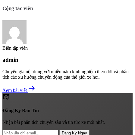
Cộng tác viên
Biên tập viên
admin
Chuyên gia nội dung với nhiều năm kinh nghiệm theo dõi và phân
tích các xu hướng chuyển động của thế giới xe hơi.
east
Xem bài viết
mark_email_read
Đăng Ký Bản Tin
Nhận bài phân tích chuyên sâu và tin tức xe mới nhất.
Đăng Ký Ngay