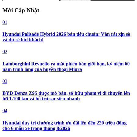
Mới Cập Nhật
01
Hyundai Palisade Hybrid 2026 bản tiêu chuẩn: Vẫn rất xịn sò
và dự sẽ hút khách!
02
Lamborghini Revuelto ra mắt phiên bản giới hạn, kỷ niệm 60
năm trình làng của huyền thoại Miura
03
BYD Denza Z9S được mở bán, sở hữu phạm vi di chuyển lên
tới 1.100 km và hỗ trợ sạc siêu nhanh
04
Hyundai duy trì chương trình ưu đãi lên đến 220 triệu đồng
cho 6 mẫu xe trong tháng 8/2026