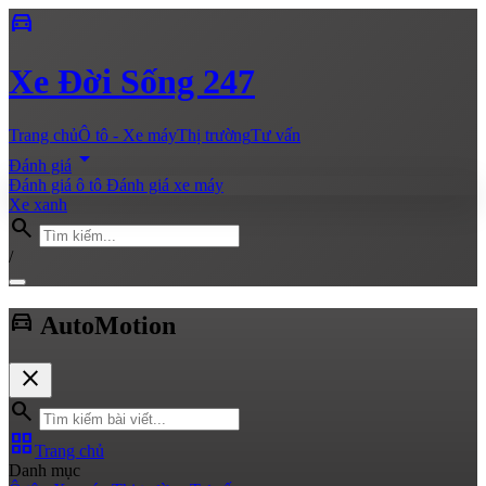
directions_car
Xe
Đời Sống 247
Trang chủ
Ô tô - Xe máy
Thị trường
Tư vấn
arrow_drop_down
Đánh giá
Đánh giá ô tô
Đánh giá xe máy
Xe xanh
search
/
directions_car
Auto
Motion
close
search
grid_view
Trang chủ
Danh mục