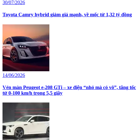
30/07/2026
Toyota Camry hybrid giảm giá mạnh, về mốc từ 1,32 tỷ đồng
14/06/2026
Vén màn Peugeot e-208 GTi – xe điện “nhỏ mà có võ”, tăng tốc
từ 0-100 km/h trong 5,5 giây