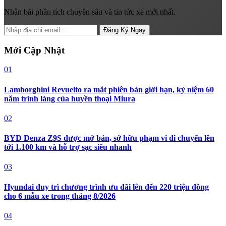
Nhận bài phân tích chuyên sâu và tin tức xe mới nhất.
Đăng Ký Ngay
Mới Cập Nhật
01
Lamborghini Revuelto ra mắt phiên bản giới hạn, kỷ niệm 60
năm trình làng của huyền thoại Miura
02
BYD Denza Z9S được mở bán, sở hữu phạm vi di chuyển lên
tới 1.100 km và hỗ trợ sạc siêu nhanh
03
Hyundai duy trì chương trình ưu đãi lên đến 220 triệu đồng
cho 6 mẫu xe trong tháng 8/2026
04