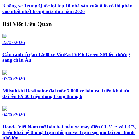
3 hãng xe Trung Quốc lọt top 10 nhà sản xuất ô tô có thị phần
cao nhất nhất trong nửa đầu năm 2026
Bài Viết Liên Quan
22/07/2026
Cận cảnh lô gần 1.500 xe VinFast VF 6 Green SM lên đường
sang châu Âu
03/06/2026
Mitsubishi Destinator đạt mốc 7.000 xe bán ra, triển khai ưu
đãi lên tới 60 triệu đồng trong tháng 6
04/06/2026
Honda Việt Nam mở bán hai mẫu xe máy điện CUV e: và UC3,
triển khai hệ thống Trạm đổi pin và Trạm sạc pin tại các thành
phố lớn