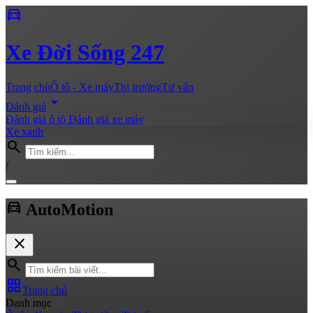
directions_car
Xe
Đời Sống 247
Trang chủ
Ô tô - Xe máy
Thị trường
Tư vấn
arrow_drop_down
Đánh giá
Đánh giá ô tô
Đánh giá xe máy
Xe xanh
search
/
directions_car
Auto
Motion
close
search
grid_view
Trang chủ
Danh mục