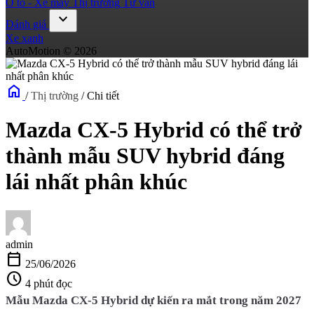
Ô tô - Xe máy
Thị trường
Tư vấn
expand_more
Đánh giá
Xe xanh
AutoMotion © 2026
home
/
Thị trường
/
Chi tiết
Mazda CX-5 Hybrid có thể trở
thành mẫu SUV hybrid đáng
lái nhất phân khúc
admin
calendar_today
25/06/2026
schedule
4 phút đọc
Mẫu Mazda CX-5 Hybrid dự kiến ra mắt trong năm 2027