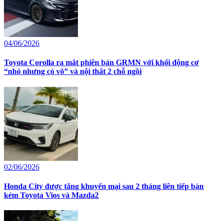
04/06/2026
Toyota Corolla ra mắt phiên bản GRMN với khối động cơ
“nhỏ nhưng có võ” và nội thất 2 chỗ ngồi
02/06/2026
Honda City được tăng khuyến mại sau 2 tháng liên tiếp bán
kém Toyota Vios và Mazda2