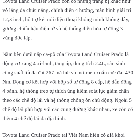
Toyota Land Cruiser Prado còn có những trang bị khác như
vô lăng đa chức năng, chỉnh điện 4 hướng, màn hình giải trí
12,3 inch, hỗ trợ kết nối điện thoại không minh không dây,
gương chiếu hậu điện tử và hệ thống điều hòa tự động 3
vùng độc lập.
Nằm bên dưới nắp ca-pô của Toyota Land Cruiser Prado là
động cơ xăng 4 xi-lanh, tăng áp, dung tích 2.4L, sản sinh
công suất tối đa đạt 267 mã lực và mô-men xoắn cực đại 430
Nm. Động cơ kết hợp với hộp số tự động 8 cấp, hệ dẫn động
4 bánh, hệ thống treo tự thích ứng kiểm soát lực giảm chấn
theo các chế độ lái và hệ thống chống ồn chủ động. Ngoài 5
chế độ lái phù hợp với các cung đường khác nhau, xe còn có
thêm 4 chế độ lái đa địa hình.
Toyota Land Cruiser Prado tại Việt Nam hiện có giá khởi