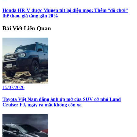
Honda HR-V được Mugen tút lại diện mạo: Thêm “đồ chơi”
thể thao, giá tăng gần 20%
Bài Viết Liên Quan
15/07/2026
Toyota Việt Nam đăng ảnh úp mở của SUV cỡ nhỏ Land
Cruiser FJ, ngày ra mắt không còn xa