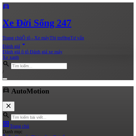
directions_car
Xe
Đời Sống 247
Trang chủ
Ô tô - Xe máy
Thị trường
Tư vấn
arrow_drop_down
Đánh giá
Đánh giá ô tô
Đánh giá xe máy
Xe xanh
search
/
directions_car
Auto
Motion
close
search
grid_view
Trang chủ
Danh mục