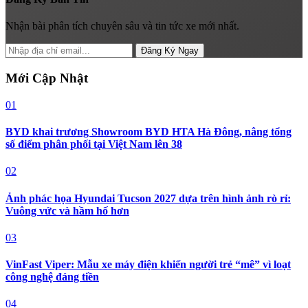
Nhận bài phân tích chuyên sâu và tin tức xe mới nhất.
Đăng Ký Ngay
Mới Cập Nhật
01
BYD khai trương Showroom BYD HTA Hà Đông, nâng tổng
số điểm phân phối tại Việt Nam lên 38
02
Ảnh phác họa Hyundai Tucson 2027 dựa trên hình ảnh rò rỉ:
Vuông vức và hầm hố hơn
03
VinFast Viper: Mẫu xe máy điện khiến người trẻ “mê” vì loạt
công nghệ đáng tiền
04